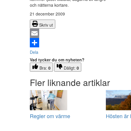
och nätterna kortare.
21 december 2009
Skriv ut
Email
Dela
Vad tycker du om nyheten?
Bra:
0
Dåligt:
0
Fler liknande artiklar
Regler om värme
Hösten är 