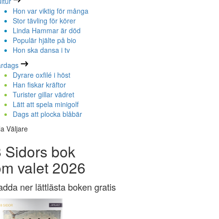
ltur
Hon var viktig för många
Stor tävling för körer
Linda Hammar är död
Populär hjälte på bio
Hon ska dansa i tv
ardags
Dyrare oxfilé i höst
Han fiskar kräftor
Turister gillar vädret
Lätt att spela minigolf
Dags att plocka blåbär
la Väljare
 Sidors bok
om valet 2026
adda ner lättlästa boken gratis