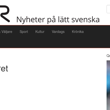
Sö
a Väljare
Sport
Kultur
Vardags
Krönika
Q
et