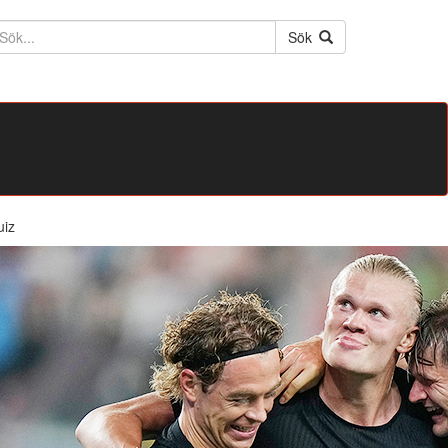
ktext
Sök
uiz