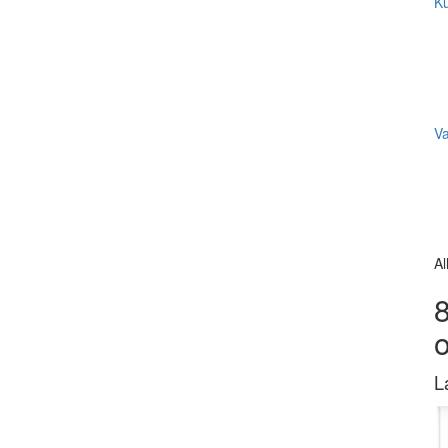
Ku
V
Al
8
L