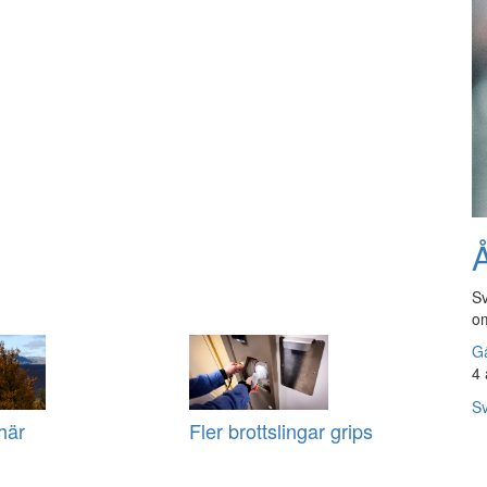
Å
Sv
om
Gå
4 
Sv
här
Fler brottslingar grips