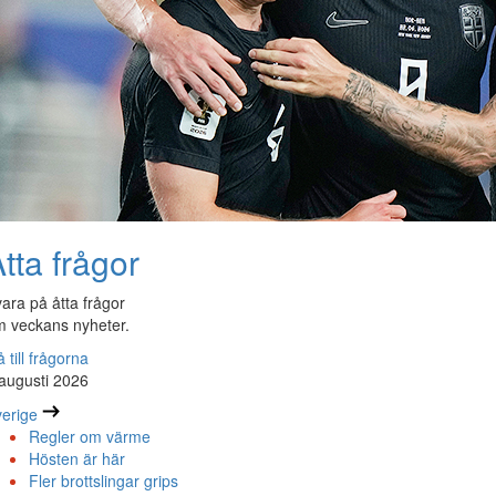
tta frågor
ara på åtta frågor
 veckans nyheter.
 till frågorna
augusti 2026
erige
Regler om värme
Hösten är här
Fler brottslingar grips