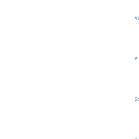
Vä
Al
Sp