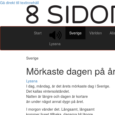
Gå direkt till textinnehåll
Start
Sverige
Världen
All
Lyssna
Sverige
Mörkaste dagen på år
Lyssna
I dag, måndag, är det årets mörkaste dag i Sverige.
Det kallas vintersolståndet.
Natten är längre och dagen är kortare
än under något annat dygn på året.
I morgon vänder det. Långsamt, långsamt
kommer ljuset tillbaka, dagarna bli längre