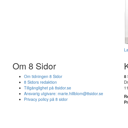
L
Om 8 Sidor
Om tidningen 8 Sidor
8 
8 Sidors redaktion
D
Tillgänglighet på 8sidor.se
1
Ansvarig utgivare:
marie.hillblom@8sidor.se
R
Privacy policy på 8 sidor
P