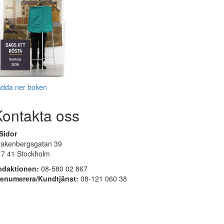
adda ner boken
Kontakta oss
Sidor
rakenbergsgatan 39
17 41 Stockholm
edaktionen:
08-580 02 867
renumerera/Kundtjänst:
08-121 060 38