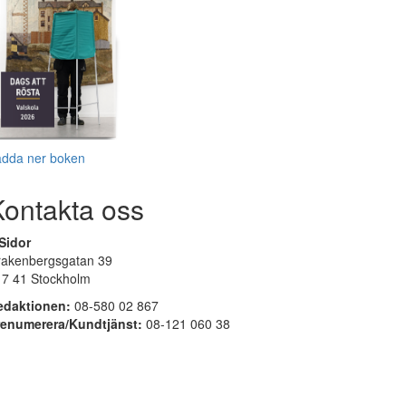
adda ner boken
Kontakta oss
Sidor
rakenbergsgatan 39
17 41 Stockholm
edaktionen:
08-580 02 867
renumerera/Kundtjänst:
08-121 060 38