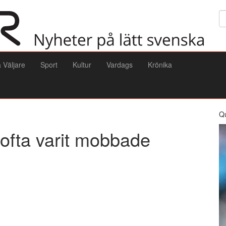
Sö
a Väljare
Sport
Kultur
Vardags
Krönika
Q
 ofta varit mobbade