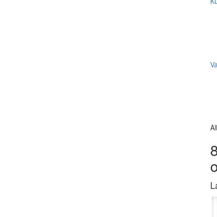
Ku
V
Al
8
L