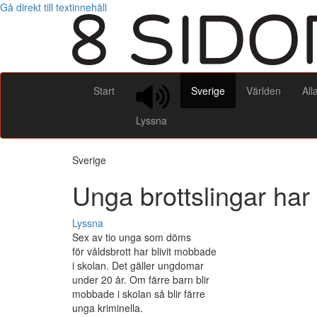
Gå direkt till textinnehåll
Start
Sverige
Världen
All
Lyssna
Sverige
Unga brottslingar har
Lyssna
Sex av tio unga som döms
för våldsbrott har blivit mobbade
i skolan. Det gäller ungdomar
under 20 år. Om färre barn blir
mobbade i skolan så blir färre
unga kriminella.