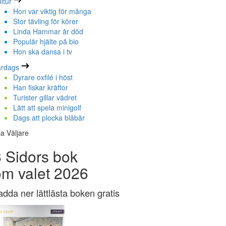
ltur
Hon var viktig för många
Stor tävling för körer
Linda Hammar är död
Populär hjälte på bio
Hon ska dansa i tv
ardags
Dyrare oxfilé i höst
Han fiskar kräftor
Turister gillar vädret
Lätt att spela minigolf
Dags att plocka blåbär
la Väljare
 Sidors bok
om valet 2026
adda ner lättlästa boken gratis