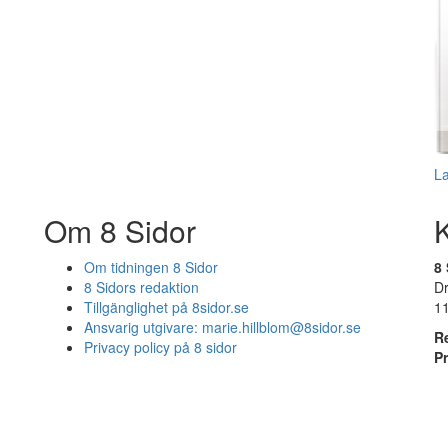
L
Om 8 Sidor
Om tidningen 8 Sidor
8 
8 Sidors redaktion
D
Tillgänglighet på 8sidor.se
1
Ansvarig utgivare:
marie.hillblom@8sidor.se
R
Privacy policy på 8 sidor
P