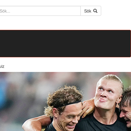
ktext
Sök
uiz