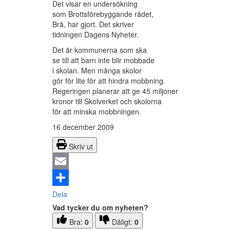
Det visar en undersökning
som Brottsförebyggande rådet,
Brå, har gjort. Det skriver
tidningen Dagens Nyheter.
Det är kommunerna som ska
se till att barn inte blir mobbade
i skolan. Men många skolor
gör för lite för att hindra mobbning.
Regeringen planerar att ge 45 miljoner
kronor till Skolverket och skolorna
för att minska mobbningen.
16 december 2009
Skriv ut
Email
Dela
Vad tycker du om nyheten?
Bra:
0
Dåligt:
0