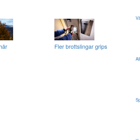
Vä
här
Fler brottslingar grips
Al
Sp