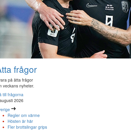
tta frågor
ara på åtta frågor
 veckans nyheter.
 till frågorna
augusti 2026
erige
Regler om värme
Hösten är här
Fler brottslingar grips