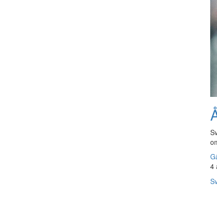
Å
Sv
om
Gå
4 
Sv