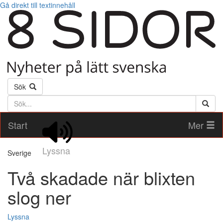
Gå direkt till textinnehåll
Sök
Söktext
Start
Mer
Lyssna
Sverige
Två skadade när blixten
slog ner
Lyssna