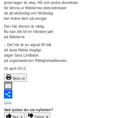
ipred-lagen är okej. HD och andra domstolar
får lämna ut fildelarnas datoradresser
så att skivbolag och filmbolag
kan kräva dem på pengar.
Den här domen är viktig.
Nu kan det bli en hårdare jakt
på fildelarna.
– Det här är en signal till folk
att sluta fildela olagligt,
säger Sara Lindbäck
på organisationen Rättighetsalliansen.
20 april 2012
Skriv ut
Email
Dela
Vad tycker du om nyheten?
Bra:
1
Dåligt:
0