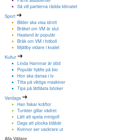
Färre assistenter
Så vill partierna rädda klimatet
Sport
Bilder ska visa idrott
Bråket om VM är slut
Haaland är populär
Bråk om VM i fotboll
Mjällby vidare i kvalet
Kultur
Linda Hammar är död
Populär hjälte på bio
Hon ska dansa i tv
Titta på viktiga maskiner
Tips på lättlästa böcker
Vardags
Han fiskar kräftor
Turister gillar vädret
Lätt att spela minigolf
Dags att plocka blåbär
Kvinnor ser vackrare ut
Alla Väljare