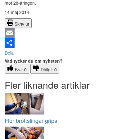
mot 28-åringen.
14 maj 2014
Skriv ut
Email
Dela
Vad tycker du om nyheten?
Bra:
0
Dåligt:
0
Fler liknande artiklar
Fler brottslingar grips