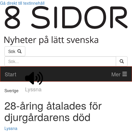
Gå direkt till textinnehåll
Sök
Söktext
Start
Mer
Lyssna
Sverige
28-åring åtalades för
djurgårdarens död
Lyssna