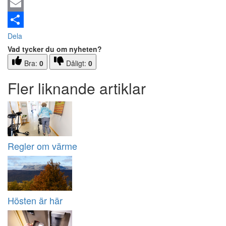
Email
Dela
Vad tycker du om nyheten?
Bra:
0
Dåligt:
0
Fler liknande artiklar
Regler om värme
Hösten är här