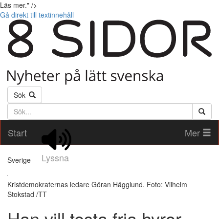
Läs mer." />
Gå direkt till textinnehåll
Sök
Söktext
Start
Mer
Lyssna
Sverige
Kristdemokraternas ledare Göran Hägglund. Foto: Vilhelm
Stokstad /TT
Han vill testa fria hyror