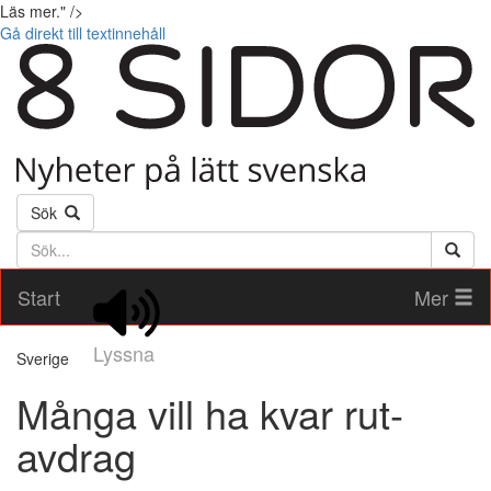
Läs mer." />
Gå direkt till textinnehåll
Sök
Söktext
Start
Mer
Lyssna
Sverige
Många vill ha kvar rut-
avdrag