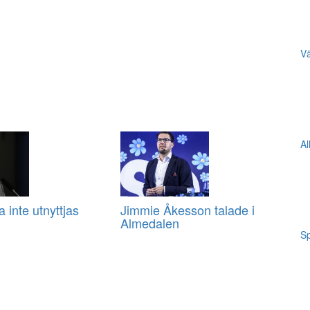
Vä
Al
 inte utnyttjas
Jimmie Åkesson talade i
Almedalen
Sp