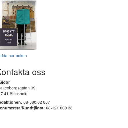
adda ner boken
Kontakta oss
Sidor
rakenbergsgatan 39
17 41 Stockholm
edaktionen:
08-580 02 867
renumerera/Kundtjänst:
08-121 060 38