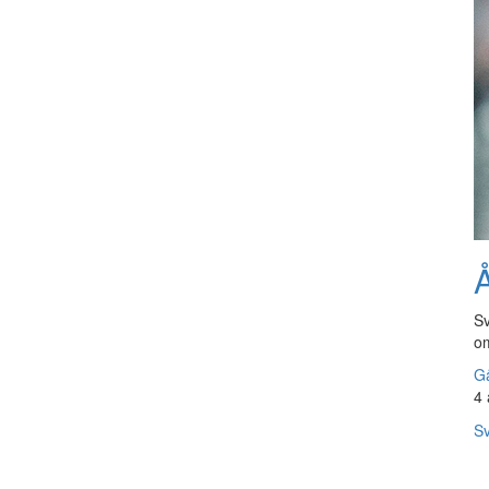
Å
Sv
om
Gå
4 
Sv