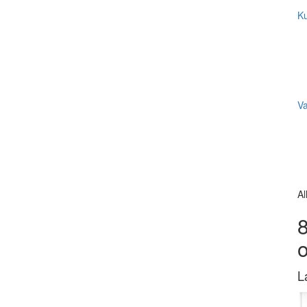
Ku
V
Al
8
L