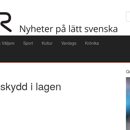
Sö
a Väljare
Sport
Kultur
Vardags
Krönika
Q
skydd i lagen