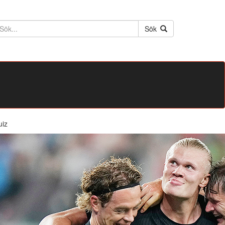
ktext
Sök
uiz