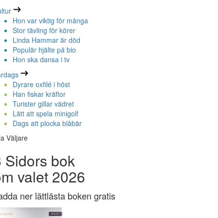
ltur
Hon var viktig för många
Stor tävling för körer
Linda Hammar är död
Populär hjälte på bio
Hon ska dansa i tv
ardags
Dyrare oxfilé i höst
Han fiskar kräftor
Turister gillar vädret
Lätt att spela minigolf
Dags att plocka blåbär
la Väljare
 Sidors bok
om valet 2026
adda ner lättlästa boken gratis