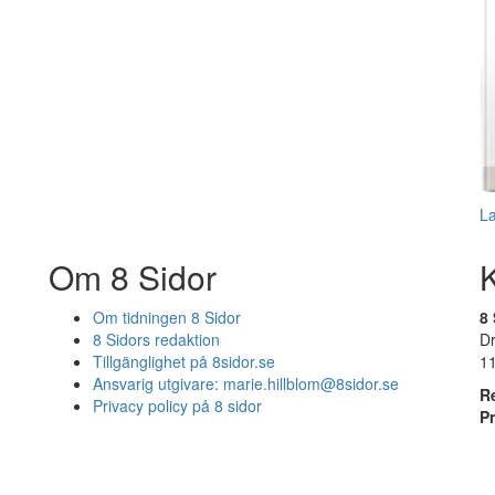
L
Om 8 Sidor
Om tidningen 8 Sidor
8 
8 Sidors redaktion
D
Tillgänglighet på 8sidor.se
1
Ansvarig utgivare:
marie.hillblom@8sidor.se
R
Privacy policy på 8 sidor
P