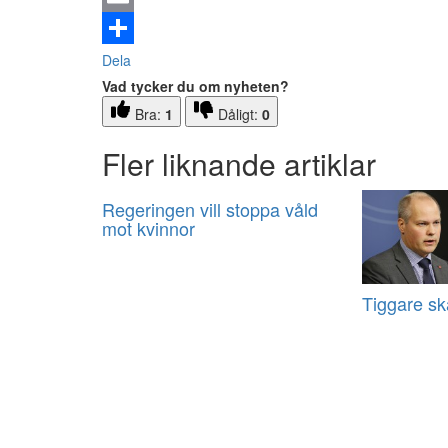
Email
Dela
Vad tycker du om nyheten?
Bra:
1
Dåligt:
0
Fler liknande artiklar
Regeringen vill stoppa våld
mot kvinnor
Tiggare ska