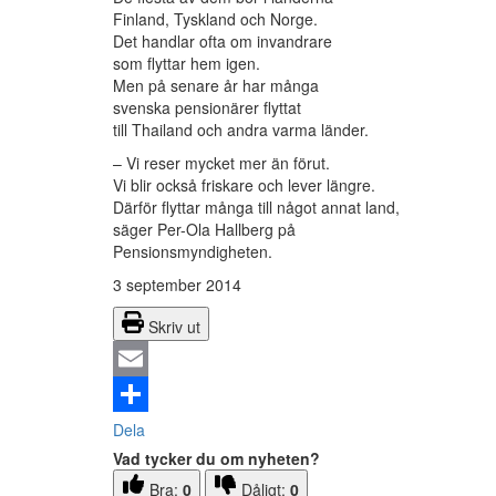
Finland, Tyskland och Norge.
Det handlar ofta om invandrare
som flyttar hem igen.
Men på senare år har många
svenska pensionärer flyttat
till Thailand och andra varma länder.
– Vi reser mycket mer än förut.
Vi blir också friskare och lever längre.
Därför flyttar många till något annat land,
säger Per-Ola Hallberg på
Pensionsmyndigheten.
3 september 2014
Skriv ut
Email
Dela
Vad tycker du om nyheten?
Bra:
0
Dåligt:
0