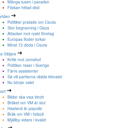
Många tusen i paraden
Flickan hittad död
rlden
Politiker pratade om Ceuta
Stor begravning i Gaza
Attacker mot ryskt företag
Europas floder torkar
Minst 72 döda i Ceuta
la Väljare
Kritik mot Jomshof
Politiker reser i Sverige
Färre assistenter
Så vill partierna rädda klimatet
Nu börjar valet
ort
Bilder ska visa idrott
Bråket om VM är slut
Haaland är populär
Bråk om VM i fotboll
Mjällby vidare i kvalet