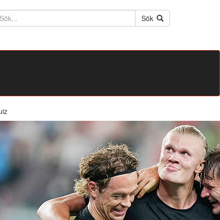
ktext
Sök
uiz