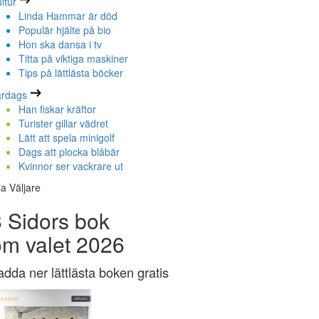
ltur
Linda Hammar är död
Populär hjälte på bio
Hon ska dansa i tv
Titta på viktiga maskiner
Tips på lättlästa böcker
ardags
Han fiskar kräftor
Turister gillar vädret
Lätt att spela minigolf
Dags att plocka blåbär
Kvinnor ser vackrare ut
la Väljare
 Sidors bok
om valet 2026
adda ner lättlästa boken gratis