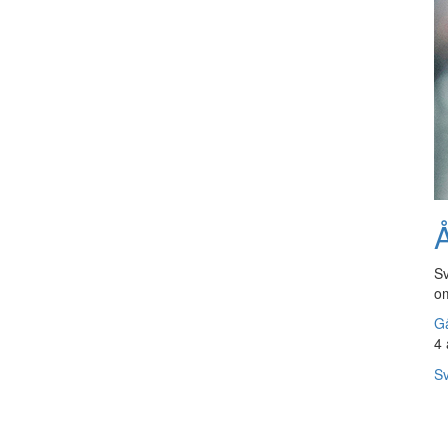
Å
Sv
om
Gå
4 
Sv