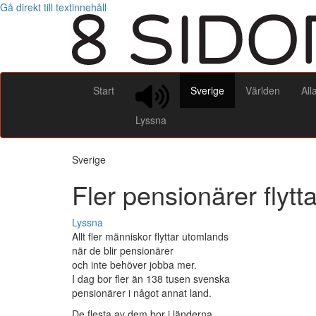
Gå direkt till textinnehåll
Start
Sverige
Världen
All
Lyssna
Sverige
Fler pensionärer flyt
Lyssna
Allt fler människor flyttar utomlands
när de blir pensionärer
och inte behöver jobba mer.
I dag bor fler än 138 tusen svenska
pensionärer i något annat land.
De flesta av dem bor i länderna