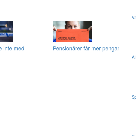
Vä
e inte med
Pensionärer får mer pengar
Al
Sp