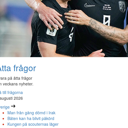
tta frågor
ara på åtta frågor
 veckans nyheter.
 till frågorna
augusti 2026
erige
Man från gäng dömd i Irak
Båten kan ha blivit påkörd
Kungen på scouternas läger