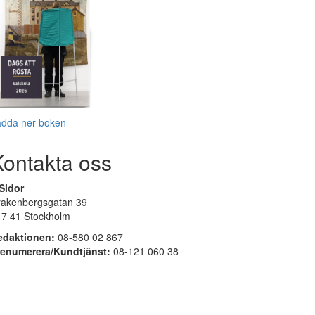
adda ner boken
Kontakta oss
Sidor
rakenbergsgatan 39
17 41 Stockholm
edaktionen:
08-580 02 867
renumerera/Kundtjänst:
08-121 060 38