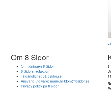
L
Om 8 Sidor
Om tidningen 8 Sidor
8 
8 Sidors redaktion
D
Tillgänglighet på 8sidor.se
1
Ansvarig utgivare:
marie.hillblom@8sidor.se
R
Privacy policy på 8 sidor
P