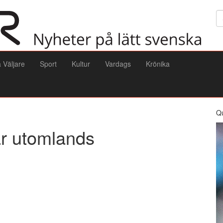
Sö
a Väljare
Sport
Kultur
Vardags
Krönika
Q
tar utomlands