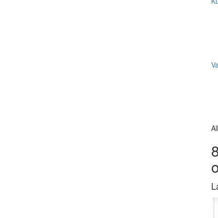
Ku
V
Al
8
L