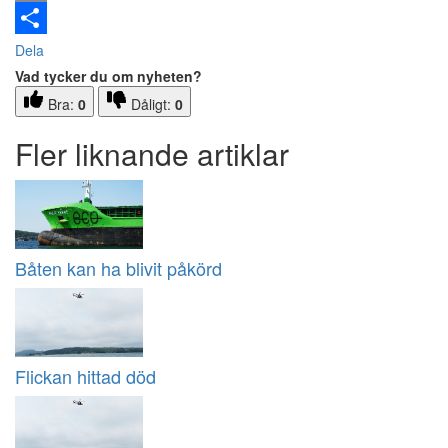
Email
Dela
Vad tycker du om nyheten?
Bra:
0
Dåligt:
0
Fler liknande artiklar
Båten kan ha blivit påkörd
Flickan hittad död