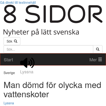
Gå direkt till textinnehåll
Sök
Söktext
Start
Mer
Lyssna
Sverige
Man dömd för olycka med
vattenskoter
Lyssna