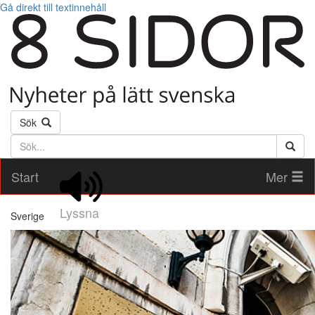
Gå direkt till textinnehåll
Sök
Söktext
Start
Mer
Lyssna
Sverige