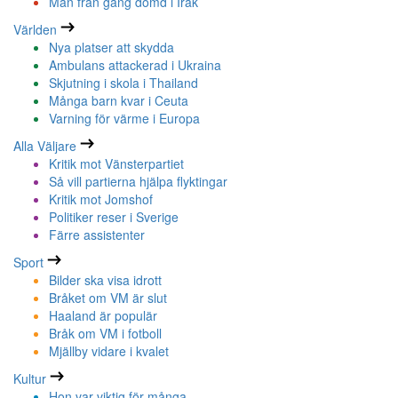
Man från gäng dömd i Irak
Världen
Nya platser att skydda
Ambulans attackerad i Ukraina
Skjutning i skola i Thailand
Många barn kvar i Ceuta
Varning för värme i Europa
Alla Väljare
Kritik mot Vänsterpartiet
Så vill partierna hjälpa flyktingar
Kritik mot Jomshof
Politiker reser i Sverige
Färre assistenter
Sport
Bilder ska visa idrott
Bråket om VM är slut
Haaland är populär
Bråk om VM i fotboll
Mjällby vidare i kvalet
Kultur
Hon var viktig för många