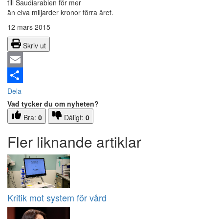
till Saudiarabien för mer
än elva miljarder kronor förra året.
12 mars 2015
Skriv ut
Email
Dela
Vad tycker du om nyheten?
Bra:
0
Dåligt:
0
Fler liknande artiklar
Kritik mot system för vård