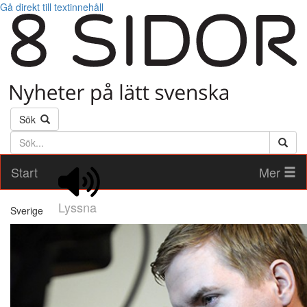
Gå direkt till textinnehåll
Sök
Söktext
Start
Mer
Lyssna
Sverige