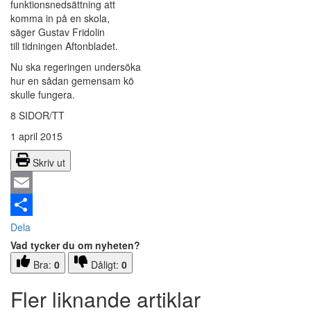
funktionsnedsättning att
komma in på en skola,
säger Gustav Fridolin
till tidningen Aftonbladet.
Nu ska regeringen undersöka
hur en sådan gemensam kö
skulle fungera.
8 SIDOR/TT
1 april 2015
Skriv ut
Email
Dela
Vad tycker du om nyheten?
Bra:
0
Dåligt:
0
Fler liknande artiklar