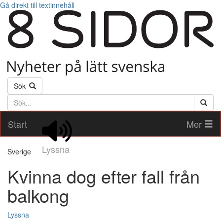
Gå direkt till textinnehåll
Sök
Söktext
Start
Mer
Lyssna
Sverige
Kvinna dog efter fall från
balkong
Lyssna