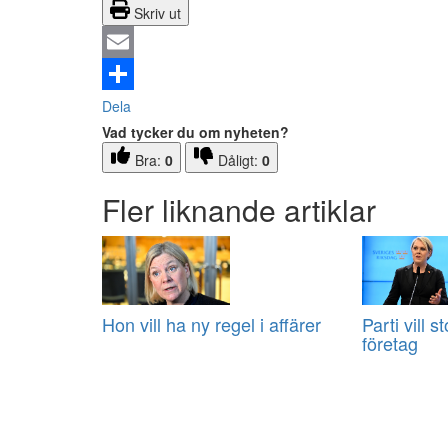
Skriv ut
Email
Dela
Vad tycker du om nyheten?
Bra:
0
Dåligt:
0
Fler liknande artiklar
Hon vill ha ny regel i affärer
Parti vill 
företag