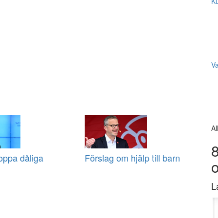
Ku
V
Al
8
stoppa dåliga
Förslag om hjälp till barn
L