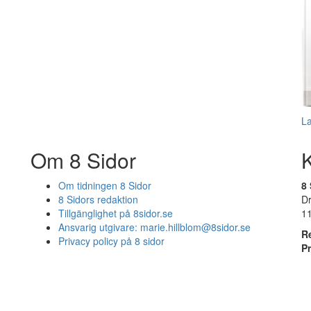
L
Om 8 Sidor
Om tidningen 8 Sidor
8 
8 Sidors redaktion
D
Tillgänglighet på 8sidor.se
1
Ansvarig utgivare:
marie.hillblom@8sidor.se
R
Privacy policy på 8 sidor
P