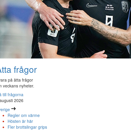
tta frågor
ara på åtta frågor
 veckans nyheter.
 till frågorna
augusti 2026
erige
Regler om värme
Hösten är här
Fler brottslingar grips