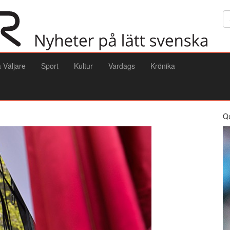
Sö
a Väljare
Sport
Kultur
Vardags
Krönika
Q