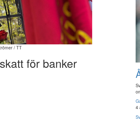
trömer / TT
skatt för banker
Å
Sv
om
Gå
4 
Sv