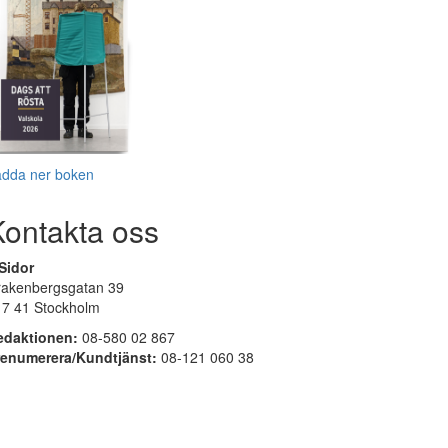
adda ner boken
Kontakta oss
Sidor
rakenbergsgatan 39
17 41 Stockholm
edaktionen:
08-580 02 867
renumerera/Kundtjänst:
08-121 060 38