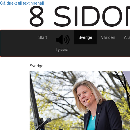
Gå direkt till textinnehåll
Start
Sverige
Världen
All
Lyssna
Sverige