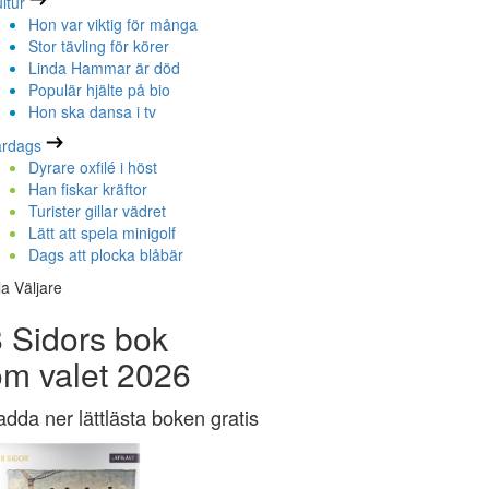
ltur
Hon var viktig för många
Stor tävling för körer
Linda Hammar är död
Populär hjälte på bio
Hon ska dansa i tv
ardags
Dyrare oxfilé i höst
Han fiskar kräftor
Turister gillar vädret
Lätt att spela minigolf
Dags att plocka blåbär
la Väljare
 Sidors bok
om valet 2026
adda ner lättlästa boken gratis