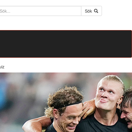
ktext
Sök
uiz