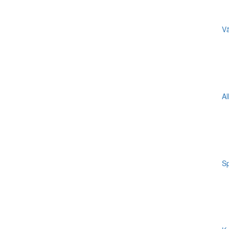
Vä
Al
Sp