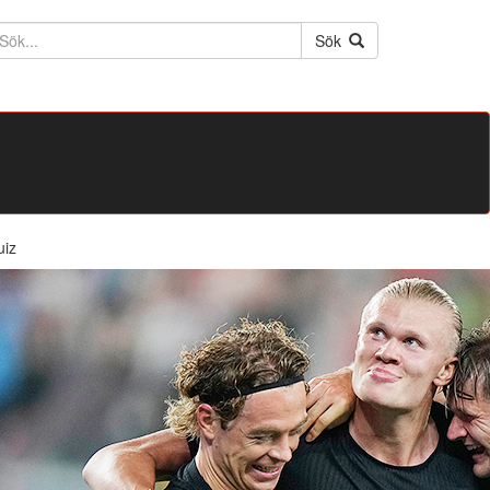
ktext
Sök
uiz