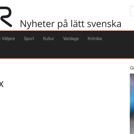
Sö
a Väljare
Sport
Kultur
Vardags
Krönika
Q
x