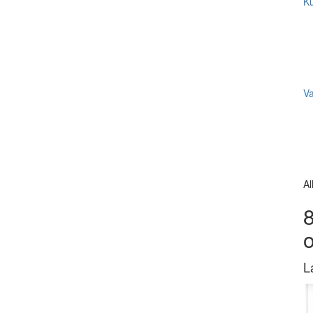
Ku
V
Al
8
L