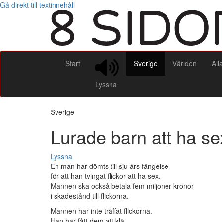
Gå direkt till textinnehåll
Start
Sverige
Världen
All
Lyssna
Sverige
Lurade barn att ha se
Lyssna
En man har dömts till sju års fängelse
för att han tvingat flickor att ha sex.
Mannen ska också betala fem miljoner kronor
i skadestånd till flickorna.
Mannen har inte träffat flickorna.
Han har fått dem att klä