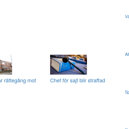
Vä
Al
ar rättegång mot
Chef för sajt blir straffad
Sp