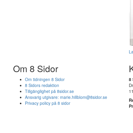
L
Om 8 Sidor
Om tidningen 8 Sidor
8 
8 Sidors redaktion
D
Tillgänglighet på 8sidor.se
1
Ansvarig utgivare:
marie.hillblom@8sidor.se
R
Privacy policy på 8 sidor
P