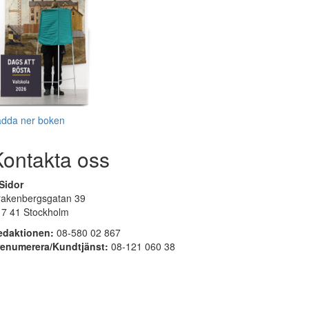
adda ner boken
Kontakta oss
Sidor
rakenbergsgatan 39
17 41 Stockholm
edaktionen:
08-580 02 867
renumerera/Kundtjänst:
08-121 060 38