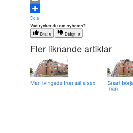
Email
Dela
Vad tycker du om nyheten?
Bra:
0
Dåligt:
0
Fler liknande artiklar
Man tvingade frun sälja sex
Snart börj
man