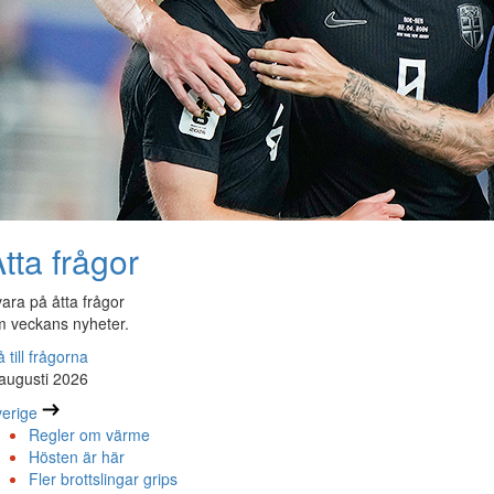
tta frågor
ara på åtta frågor
 veckans nyheter.
 till frågorna
augusti 2026
erige
Regler om värme
Hösten är här
Fler brottslingar grips