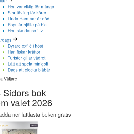
ltur
Hon var viktig för många
Stor tävling för körer
Linda Hammar är död
Populär hjälte på bio
Hon ska dansa i tv
ardags
Dyrare oxfilé i höst
Han fiskar kräftor
Turister gillar vädret
Lätt att spela minigolf
Dags att plocka blåbär
la Väljare
 Sidors bok
om valet 2026
adda ner lättlästa boken gratis