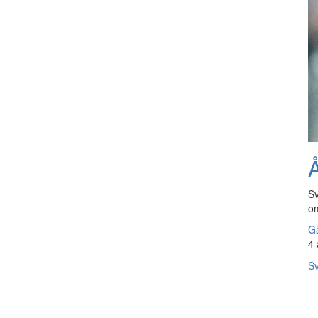
Å
Sv
om
Gå
4 
Sv