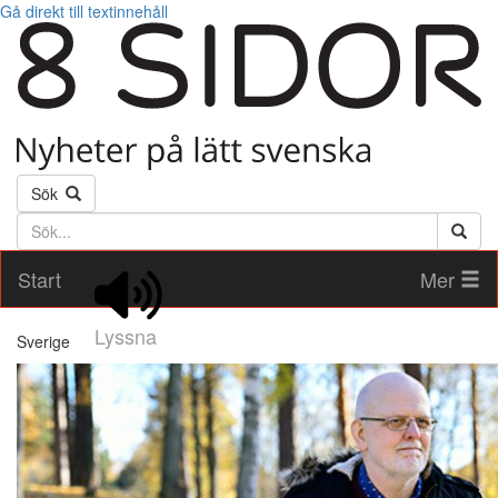
Gå direkt till textinnehåll
Sök
Söktext
Start
Mer
Lyssna
Sverige