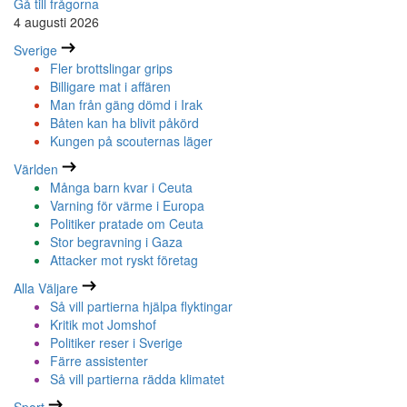
Gå till frågorna
4 augusti 2026
Sverige
Fler brottslingar grips
Billigare mat i affären
Man från gäng dömd i Irak
Båten kan ha blivit påkörd
Kungen på scouternas läger
Världen
Många barn kvar i Ceuta
Varning för värme i Europa
Politiker pratade om Ceuta
Stor begravning i Gaza
Attacker mot ryskt företag
Alla Väljare
Så vill partierna hjälpa flyktingar
Kritik mot Jomshof
Politiker reser i Sverige
Färre assistenter
Så vill partierna rädda klimatet