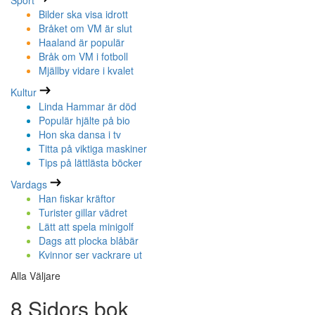
Sport
Bilder ska visa idrott
Bråket om VM är slut
Haaland är populär
Bråk om VM i fotboll
Mjällby vidare i kvalet
Kultur
Linda Hammar är död
Populär hjälte på bio
Hon ska dansa i tv
Titta på viktiga maskiner
Tips på lättlästa böcker
Vardags
Han fiskar kräftor
Turister gillar vädret
Lätt att spela minigolf
Dags att plocka blåbär
Kvinnor ser vackrare ut
Alla Väljare
8 Sidors bok