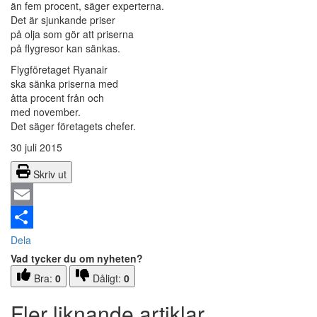
än fem procent, säger experterna.
Det är sjunkande priser
på olja som gör att priserna
på flygresor kan sänkas.
Flygföretaget Ryanair
ska sänka priserna med
åtta procent från och
med november.
Det säger företagets chefer.
30 juli 2015
Skriv ut
Email
Dela
Vad tycker du om nyheten?
Bra:
0
Dåligt:
0
Fler liknande artiklar