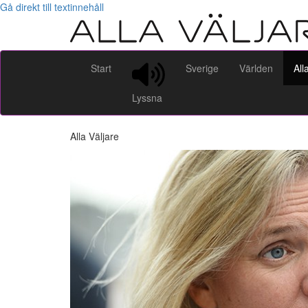
Gå direkt till textinnehåll
Start
Sverige
Världen
All
Lyssna
Alla Väljare