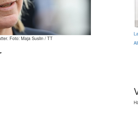
L
tter. Foto: Maja Suslin / TT
Al
r
V
Hä