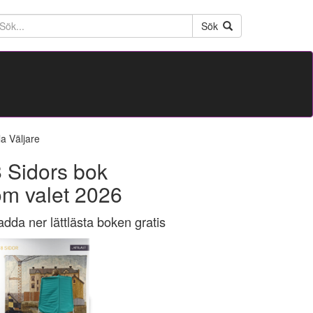
ktext
Sök
la Väljare
 Sidors bok
om valet 2026
adda ner lättlästa boken gratis