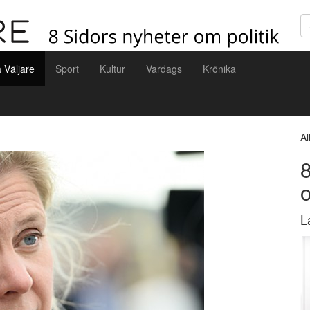
Sö
a Väljare
Sport
Kultur
Vardags
Krönika
Al
8
L