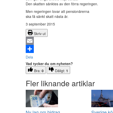
Den skatten sänktes av den förra regeringen.
Men regeringen lovar att pensionärerna
ska få sänkt skatt nästa år.
3 september 2015
Skriv ut
Email
Dela
Vad tycker du om nyheten?
Bra:
0
Dåligt:
1
Fler liknande artiklar
Ny lag om bidrag
Sverige kö