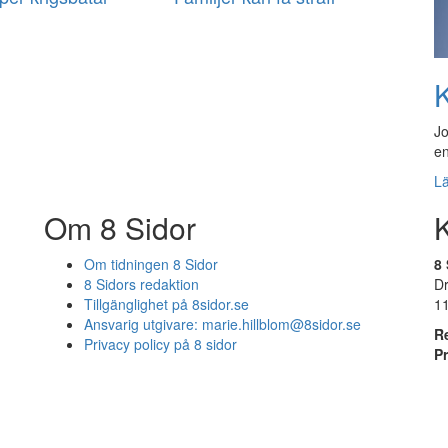
K
Jo
en
L
Om 8 Sidor
Om tidningen 8 Sidor
8 
8 Sidors redaktion
D
Tillgänglighet på 8sidor.se
1
Ansvarig utgivare:
marie.hillblom@8sidor.se
R
Privacy policy på 8 sidor
P