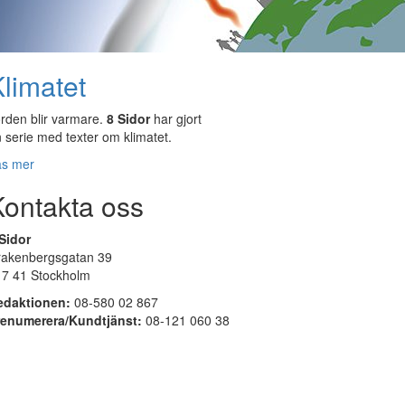
limatet
rden blir varmare.
8 Sidor
har gjort
 serie med texter om klimatet.
äs mer
Kontakta oss
Sidor
rakenbergsgatan 39
17 41 Stockholm
edaktionen:
08-580 02 867
renumerera/Kundtjänst:
08-121 060 38