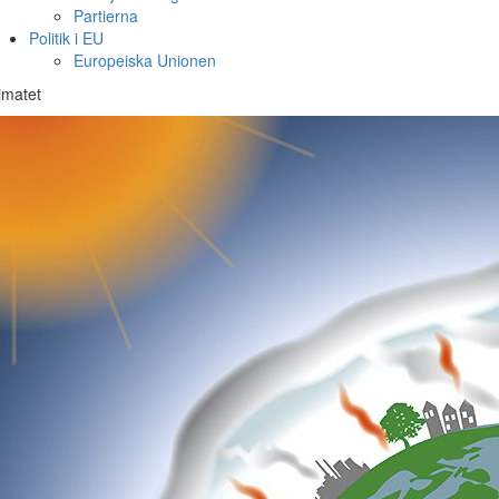
Partierna
Politik i EU
Europeiska Unionen
imatet