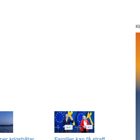
Kl
per krigsbåtar
Familjer kan få straff