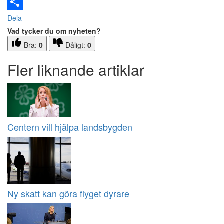
Email
Dela
Vad tycker du om nyheten?
Bra:
0
Dåligt:
0
Fler liknande artiklar
Centern vill hjälpa landsbygden
Ny skatt kan göra flyget dyrare