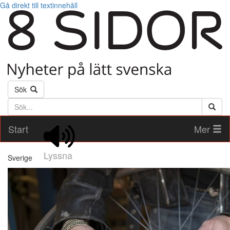
Gå direkt till textinnehåll
Sök
Söktext
Start
Mer
Lyssna
Sverige