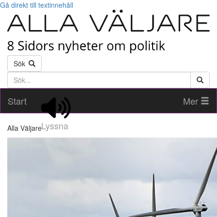
Gå direkt till textinnehåll
Sök
Söktext
Start
Mer
Lyssna
Alla Väljare