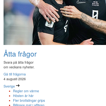
Åtta frågor
Svara på åtta frågor
om veckans nyheter.
Gå till frågorna
4 augusti 2026
Sverige
Regler om värme
Hösten är här
Fler brottslingar grips
Billigare mat i affären