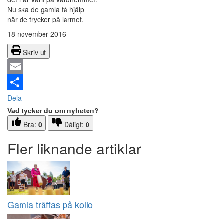
Nu ska de gamla få hjälp
när de trycker på larmet.
18 november 2016
Skriv ut
Email
Dela
Vad tycker du om nyheten?
Bra:
0
Dåligt:
0
Fler liknande artiklar
Gamla träffas på kollo