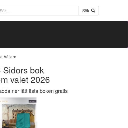
ktext
Sök
la Väljare
 Sidors bok
om valet 2026
adda ner lättlästa boken gratis