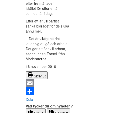
efter tre månader,
istället för efter ett år
som det är i dag.
Efter ett år vill partiet
sänka bidraget för de sjuka
ännu mer.
– Det är viktigt att det
lönar sig att gå och arbeta.
Det gör att fler vill arbeta,
säger Johan Forsell från
Moderaterna.
16 november 2016
Skriv ut
Email
Dela
Vad tycker du om nyheten?
Bra:
1
Dåligt:
3