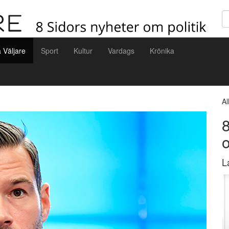
Sö
a Väljare
Sport
Kultur
Vardags
Krönika
Al
8
L