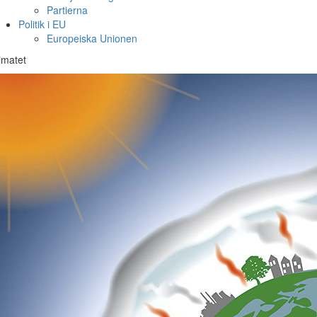
Partierna
Politik i EU
Europeiska Unionen
imatet