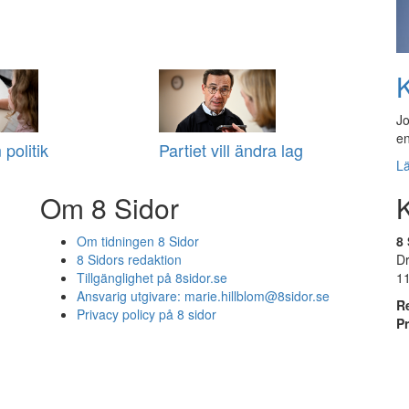
K
Jo
en
 politik
Partiet vill ändra lag
L
Om 8 Sidor
Om tidningen 8 Sidor
8 
8 Sidors redaktion
D
Tillgänglighet på 8sidor.se
1
Ansvarig utgivare:
marie.hillblom@8sidor.se
R
Privacy policy på 8 sidor
P