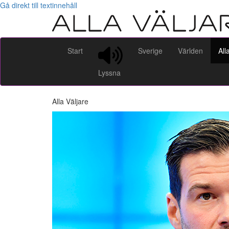
Gå direkt till textinnehåll
Start
Sverige
Världen
All
Lyssna
Alla Väljare