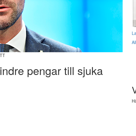
L
Al
 TT
ndre pengar till sjuka
V
Hä