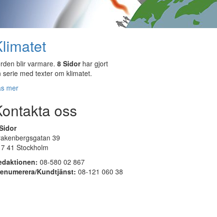
limatet
rden blir varmare.
8 Sidor
har gjort
 serie med texter om klimatet.
äs mer
Kontakta oss
Sidor
rakenbergsgatan 39
17 41 Stockholm
edaktionen:
08-580 02 867
renumerera/Kundtjänst:
08-121 060 38