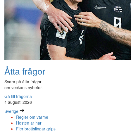
Åtta frågor
Svara på åtta frågor
om veckans nyheter.
Gå till frågorna
4 augusti 2026
Sverige
Regler om värme
Hösten är här
Fler brottslingar grips