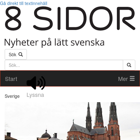
Gå direkt till textinnehåll
Sök
Söktext
Start
Mer
Lyssna
Sverige