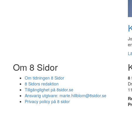
K
Jo
en
L
Om 8 Sidor
Om tidningen 8 Sidor
8 
8 Sidors redaktion
D
Tillgänglighet på 8sidor.se
1
Ansvarig utgivare:
marie.hillblom@8sidor.se
R
Privacy policy på 8 sidor
P