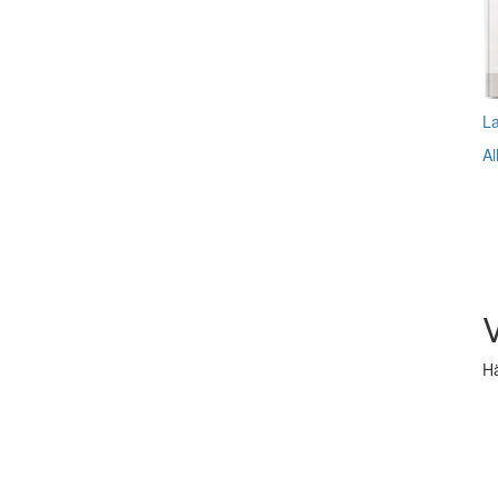
L
Al
V
Hä