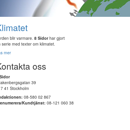
limatet
rden blir varmare.
8 Sidor
har gjort
 serie med texter om klimatet.
äs mer
Kontakta oss
Sidor
rakenbergsgatan 39
17 41 Stockholm
edaktionen:
08-580 02 867
renumerera/Kundtjänst:
08-121 060 38