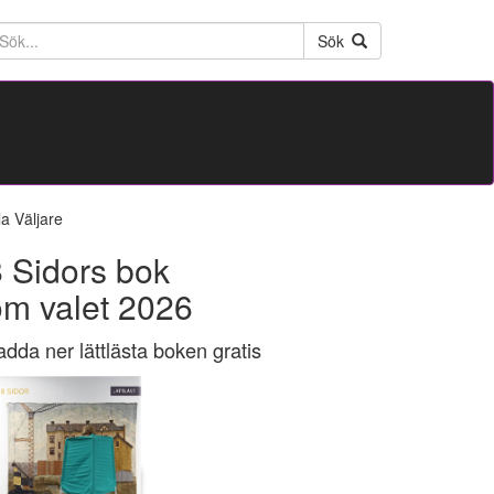
ktext
Sök
la Väljare
 Sidors bok
om valet 2026
adda ner lättlästa boken gratis