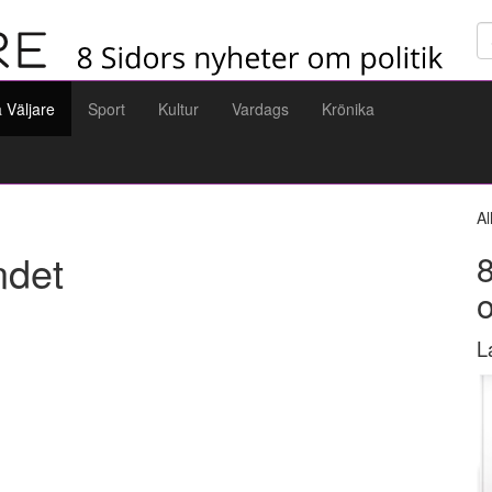
Sö
a Väljare
Sport
Kultur
Vardags
Krönika
Al
andet
8
L