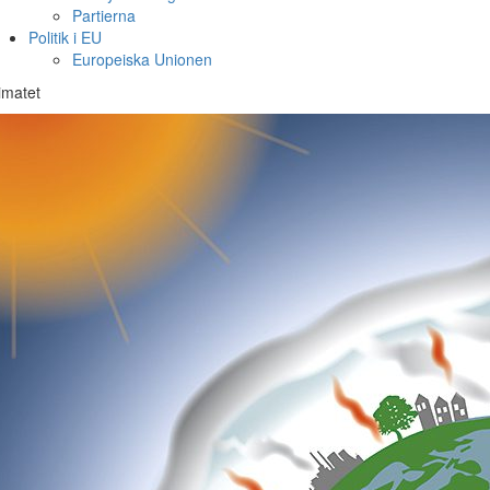
Partierna
Politik i EU
Europeiska Unionen
imatet