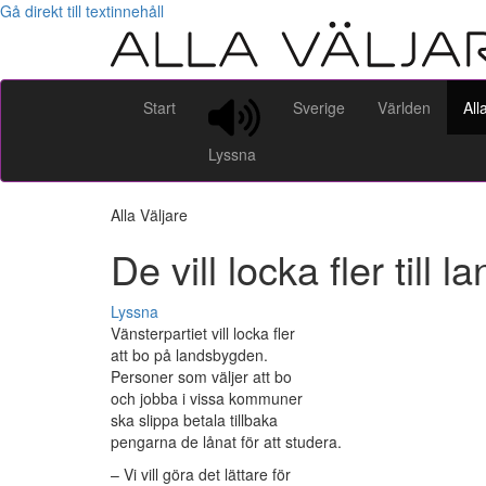
Gå direkt till textinnehåll
Start
Sverige
Världen
All
Lyssna
Alla Väljare
De vill locka fler till l
Lyssna
Vänsterpartiet vill locka fler
att bo på landsbygden.
Personer som väljer att bo
och jobba i vissa kommuner
ska slippa betala tillbaka
pengarna de lånat för att studera.
– Vi vill göra det lättare för