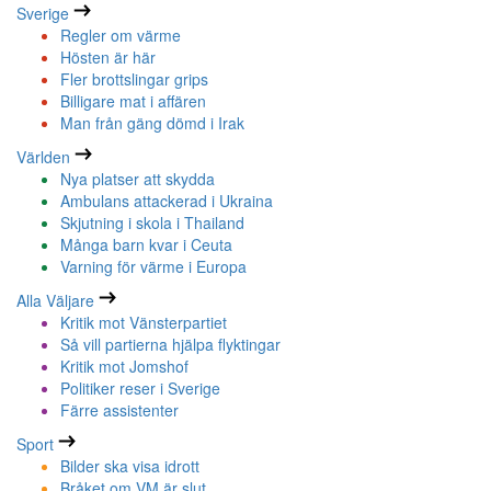
Sverige
Regler om värme
Hösten är här
Fler brottslingar grips
Billigare mat i affären
Man från gäng dömd i Irak
Världen
Nya platser att skydda
Ambulans attackerad i Ukraina
Skjutning i skola i Thailand
Många barn kvar i Ceuta
Varning för värme i Europa
Alla Väljare
Kritik mot Vänsterpartiet
Så vill partierna hjälpa flyktingar
Kritik mot Jomshof
Politiker reser i Sverige
Färre assistenter
Sport
Bilder ska visa idrott
Bråket om VM är slut