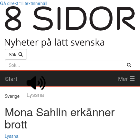
Gå direkt till textinnehåll
Sök
Söktext
Start
Mer
Lyssna
Sverige
Mona Sahlin erkänner
brott
Lyssna