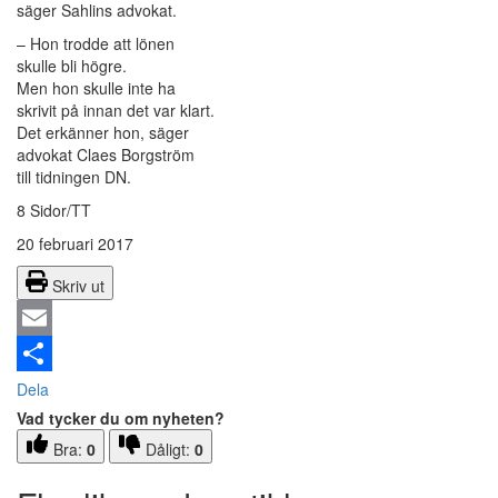
säger Sahlins advokat.
– Hon trodde att lönen
skulle bli högre.
Men hon skulle inte ha
skrivit på innan det var klart.
Det erkänner hon, säger
advokat Claes Borgström
till tidningen DN.
8 Sidor/TT
20 februari 2017
Skriv ut
Email
Dela
Vad tycker du om nyheten?
Bra:
0
Dåligt:
0