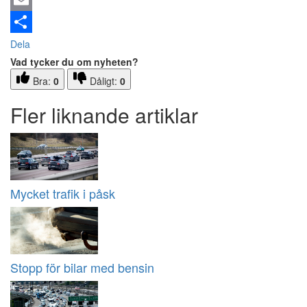
Email
Dela
Vad tycker du om nyheten?
Bra:
0
Dåligt:
0
Fler liknande artiklar
Mycket trafik i påsk
Stopp för bilar med bensin