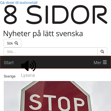
Gå direkt till textinnehåll
Sök
Söktext
Start
Mer
Lyssna
Sverige