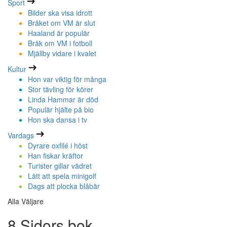
Sport
Bilder ska visa idrott
Bråket om VM är slut
Haaland är populär
Bråk om VM i fotboll
Mjällby vidare i kvalet
Kultur
Hon var viktig för många
Stor tävling för körer
Linda Hammar är död
Populär hjälte på bio
Hon ska dansa i tv
Vardags
Dyrare oxfilé i höst
Han fiskar kräftor
Turister gillar vädret
Lätt att spela minigolf
Dags att plocka blåbär
Alla Väljare
8 Sidors bok