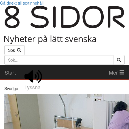
Gå direkt till textinnehåll
Sök
Söktext
Start
Mer
Lyssna
Sverige