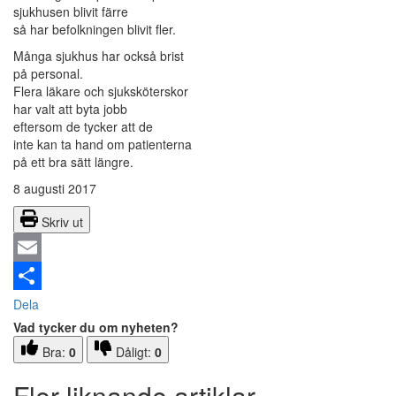
sjukhusen blivit färre
så har befolkningen blivit fler.
Många sjukhus har också brist
på personal.
Flera läkare och sjuksköterskor
har valt att byta jobb
eftersom de tycker att de
inte kan ta hand om patienterna
på ett bra sätt längre.
8 augusti 2017
Skriv ut
Email
Dela
Vad tycker du om nyheten?
Bra:
0
Dåligt:
0
Fler liknande artiklar