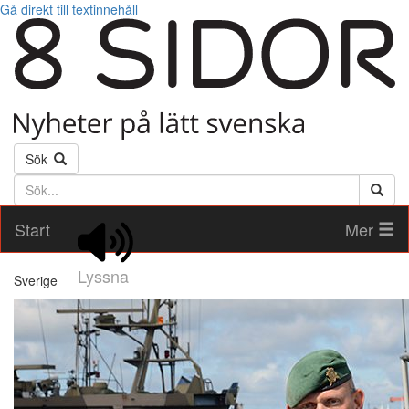
Gå direkt till textinnehåll
Sök
Söktext
Start
Mer
Lyssna
Sverige