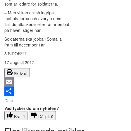
som är ledare för soldaterna.
– Men vi kan också ingripa
mot piraterna och avbryta dem
ifall de attackerar eller rånar en båt
på havet, säger han.
Soldaterna ska jobba i Somalia
fram till december i år.
8 SIDOR/TT
17 augusti 2017
Skriv ut
Email
Dela
Vad tycker du om nyheten?
Bra:
1
Dåligt:
0
Fler liknande artiklar