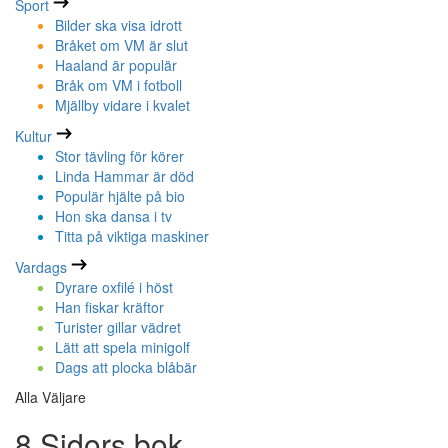
Sport
Bilder ska visa idrott
Bråket om VM är slut
Haaland är populär
Bråk om VM i fotboll
Mjällby vidare i kvalet
Kultur
Stor tävling för körer
Linda Hammar är död
Populär hjälte på bio
Hon ska dansa i tv
Titta på viktiga maskiner
Vardags
Dyrare oxfilé i höst
Han fiskar kräftor
Turister gillar vädret
Lätt att spela minigolf
Dags att plocka blåbär
Alla Väljare
8 Sidors bok