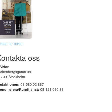
adda ner boken
Kontakta oss
Sidor
rakenbergsgatan 39
17 41 Stockholm
edaktionen:
08-580 02 867
renumerera/Kundtjänst:
08-121 060 38