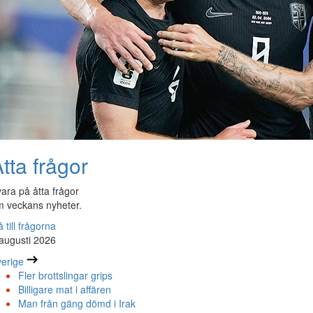
tta frågor
ara på åtta frågor
 veckans nyheter.
 till frågorna
augusti 2026
erige
Fler brottslingar grips
Billigare mat i affären
Man från gäng dömd i Irak