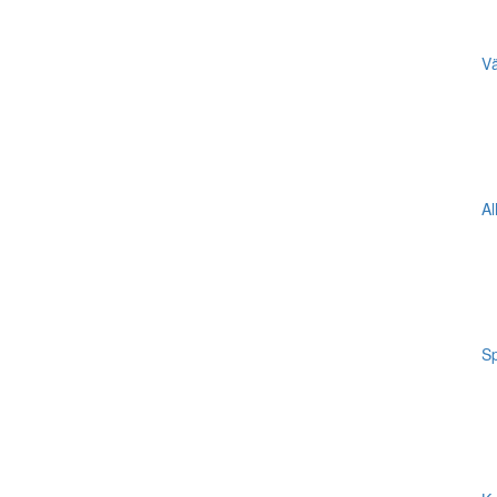
Vä
Al
Sp