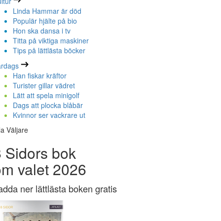
ltur
Linda Hammar är död
Populär hjälte på bio
Hon ska dansa i tv
Titta på viktiga maskiner
Tips på lättlästa böcker
ardags
Han fiskar kräftor
Turister gillar vädret
Lätt att spela minigolf
Dags att plocka blåbär
Kvinnor ser vackrare ut
la Väljare
 Sidors bok
om valet 2026
adda ner lättlästa boken gratis