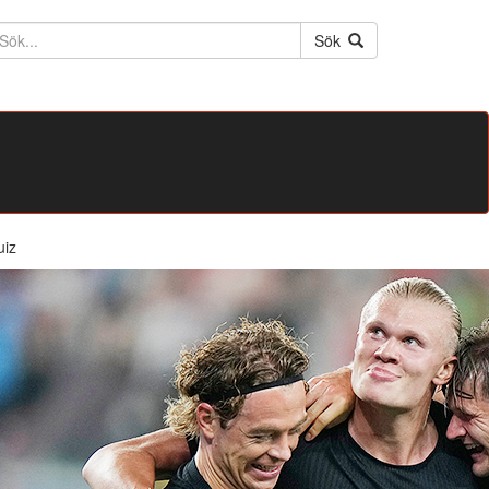
ktext
Sök
uiz