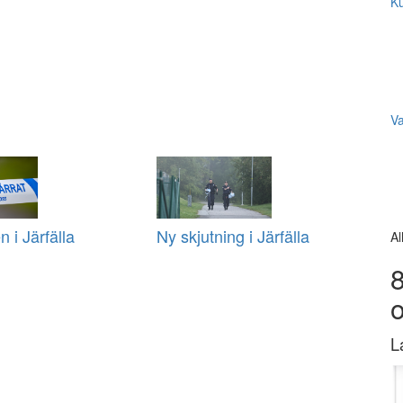
Ku
V
 i Järfälla
Ny skjutning i Järfälla
Al
8
L