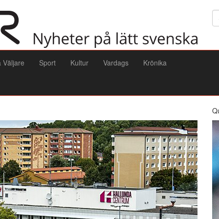
Sö
a Väljare
Sport
Kultur
Vardags
Krönika
Q