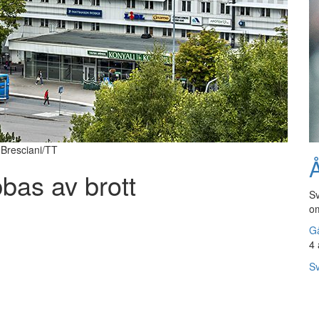
 Bresciani/TT
Å
bbas av brott
Sv
om
Gå
4 
Sv