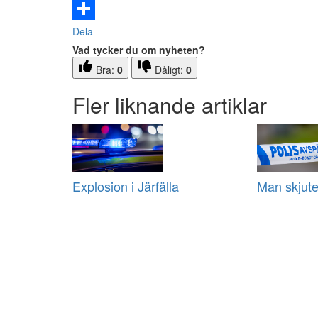
Email
Dela
Vad tycker du om nyheten?
Bra:
0
Dåligt:
0
Fler liknande artiklar
Explosion i Järfälla
Man skjuten