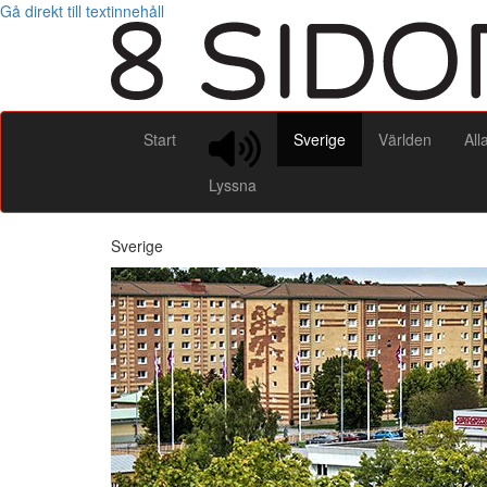
Gå direkt till textinnehåll
Start
Sverige
Världen
All
Lyssna
Sverige