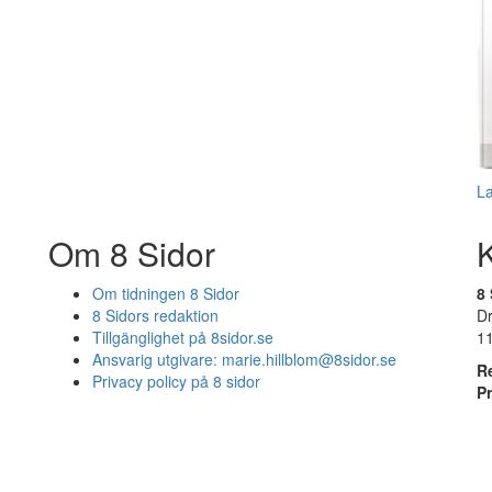
L
Om 8 Sidor
Om tidningen 8 Sidor
8 
8 Sidors redaktion
D
Tillgänglighet på 8sidor.se
1
Ansvarig utgivare:
marie.hillblom@8sidor.se
R
Privacy policy på 8 sidor
P