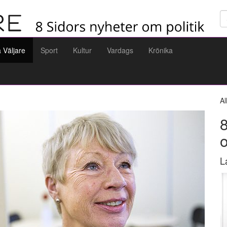
Sö
a Väljare
Sport
Kultur
Vardags
Krönika
Al
8
L