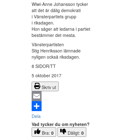
Wiwi-Anne Johansson tycker
att det är dålig demokrati
i Vänsterpartiets grupp
i riksdagen.
Hon säger att ledarna i partiet
bestämmer det mesta.
Vänsterpartisten
Stig Henriksson lämnade
nyligen också riksdagen.
8 SIDOR/TT
5 oktober 2017
Skriv ut
Email
Dela
Vad tycker du om nyheten?
Bra:
0
Dåligt:
0