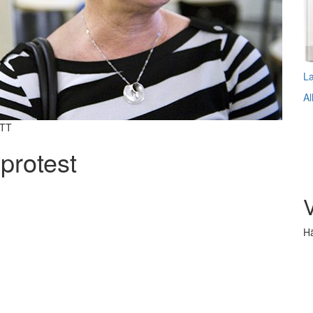
L
Al
 TT
 protest
V
Hä