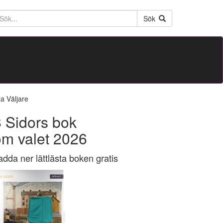
ktext
Sök
la Väljare
 Sidors bok
om valet 2026
adda ner lättlästa boken gratis