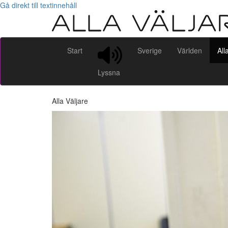
Gå direkt till textinnehåll
Start
Sverige
Världen
All
Lyssna
Alla Väljare