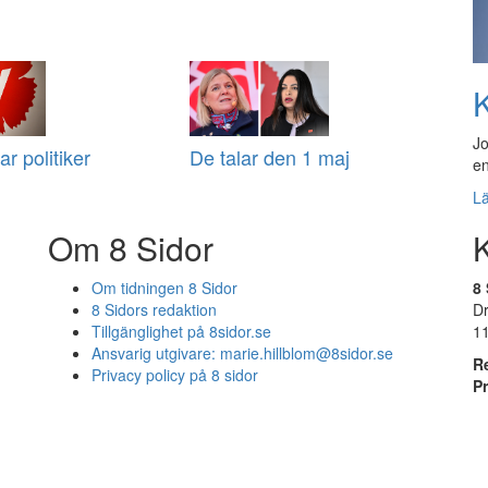
K
Jo
ar politiker
De talar den 1 maj
en
L
Om 8 Sidor
Om tidningen 8 Sidor
8 
8 Sidors redaktion
D
Tillgänglighet på 8sidor.se
1
Ansvarig utgivare:
marie.hillblom@8sidor.se
R
Privacy policy på 8 sidor
P