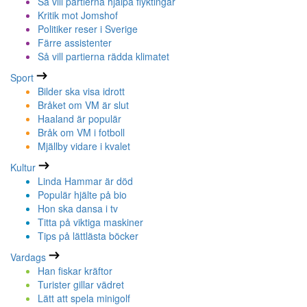
Så vill partierna hjälpa flyktingar
Kritik mot Jomshof
Politiker reser i Sverige
Färre assistenter
Så vill partierna rädda klimatet
Sport
Bilder ska visa idrott
Bråket om VM är slut
Haaland är populär
Bråk om VM i fotboll
Mjällby vidare i kvalet
Kultur
Linda Hammar är död
Populär hjälte på bio
Hon ska dansa i tv
Titta på viktiga maskiner
Tips på lättlästa böcker
Vardags
Han fiskar kräftor
Turister gillar vädret
Lätt att spela minigolf