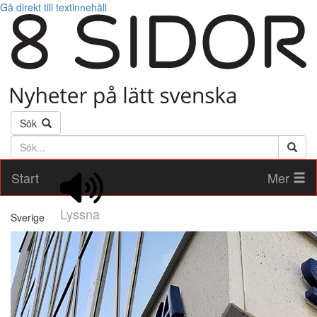
Gå direkt till textinnehåll
Sök
Söktext
Start
Mer
Lyssna
Sverige