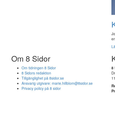
K
Jo
en
L
Om 8 Sidor
Om tidningen 8 Sidor
8 
8 Sidors redaktion
D
Tillgänglighet på 8sidor.se
1
Ansvarig utgivare:
marie.hillblom@8sidor.se
R
Privacy policy på 8 sidor
P