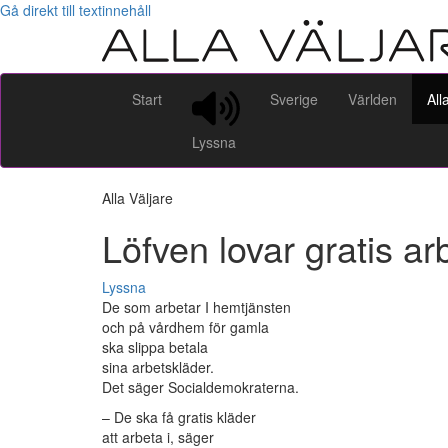
Gå direkt till textinnehåll
Start
Sverige
Världen
All
Lyssna
Alla Väljare
Löfven lovar gratis ar
Lyssna
De som arbetar I hemtjänsten
och på vårdhem för gamla
ska slippa betala
sina arbetskläder.
Det säger Socialdemokraterna.
– De ska få gratis kläder
att arbeta i, säger