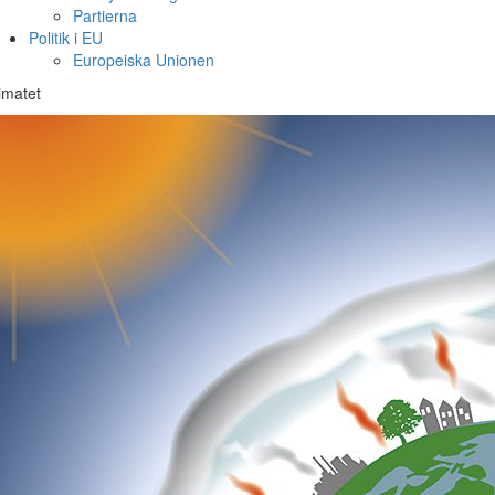
Partierna
Politik i EU
Europeiska Unionen
imatet