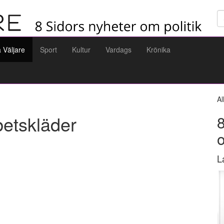
Sö
a Väljare
Sport
Kultur
Vardags
Krönika
Al
betskläder
8
L