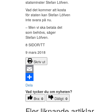
statsminster Stefan Löfven.
Vad det kommer att kosta
för staten kan Stefan Löfven
inte svara på nu.
– Men vi ska betala det
som behövs, säger
Stefan Löfven.
8 SIDOR/TT
9 mars 2018
Skriv ut
Email
Dela
Vad tycker du om nyheten?
Bra:
0
Dåligt:
0
Fler liknande artiklar