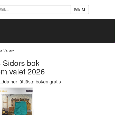
ktext
Sök
la Väljare
 Sidors bok
om valet 2026
adda ner lättlästa boken gratis