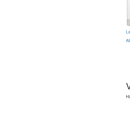
L
Al
V
Hä