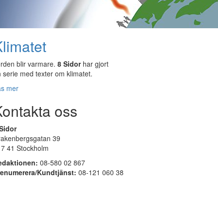
limatet
rden blir varmare.
8 Sidor
har gjort
 serie med texter om klimatet.
äs mer
Kontakta oss
Sidor
rakenbergsgatan 39
17 41 Stockholm
edaktionen:
08-580 02 867
renumerera/Kundtjänst:
08-121 060 38