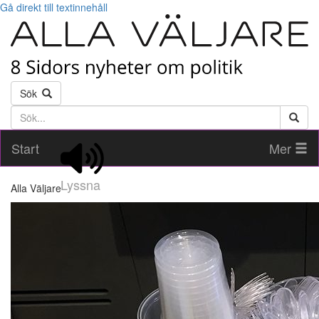
Gå direkt till textinnehåll
Sök
Söktext
Start
Mer
Lyssna
Alla Väljare