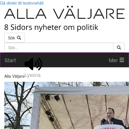
Gå direkt till textinnehåll
Sök
Söktext
Start
Mer
Lyssna
Alla Väljare