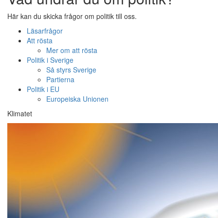
Här kan du skicka frågor om politik till oss.
Läsarfrågor
Att rösta
Mer om att rösta
Politik i Sverige
Så styrs Sverige
Partierna
Politik i EU
Europeiska Unionen
Klimatet