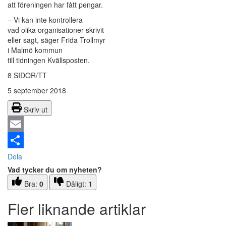
att föreningen har fått pengar.
– Vi kan inte kontrollera
vad olika organisationer skrivit
eller sagt, säger Frida Trollmyr
i Malmö kommun
till tidningen Kvällsposten.
8 SIDOR/TT
5 september 2018
Skriv ut
Email
Dela
Vad tycker du om nyheten?
Bra:
0
Dåligt:
1
Fler liknande artiklar