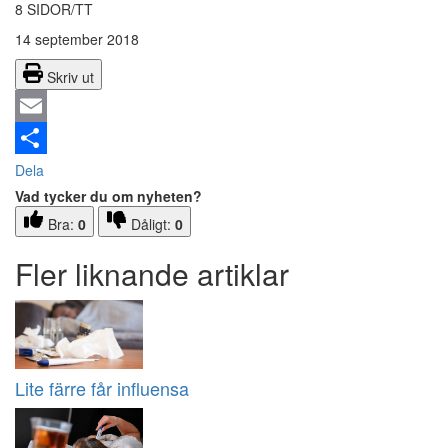
8 SIDOR/TT
14 september 2018
Skriv ut
Email
Dela
Vad tycker du om nyheten?
Bra:
0
Dåligt:
0
Fler liknande artiklar
Lite färre får influensa