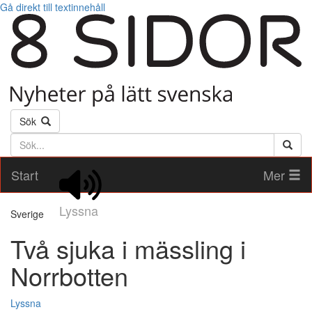
Gå direkt till textinnehåll
Sök
Söktext
Start
Mer
Lyssna
Sverige
Två sjuka i mässling i
Norrbotten
Lyssna