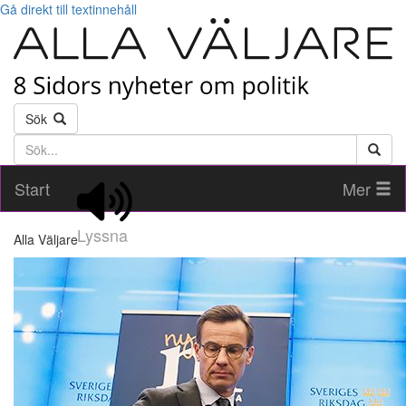
Gå direkt till textinnehåll
Sök
Söktext
Start
Mer
Lyssna
Alla Väljare