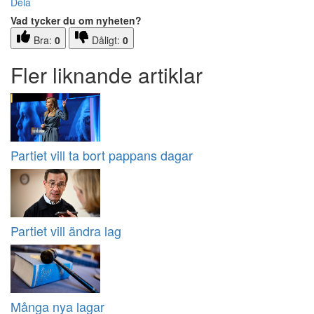
Dela
Vad tycker du om nyheten?
Bra:
0
Dåligt:
0
Fler liknande artiklar
Partiet vill ta bort pappans dagar
Partiet vill ändra lag
Många nya lagar