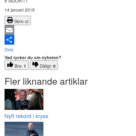
8 SIDOR/TT
14 januari 2019
Skriv ut
Email
Dela
Vad tycker du om nyheten?
Bra:
1
Dåligt:
0
Fler liknande artiklar
Nytt rekord i kryss