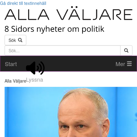
Gå direkt till textinnehåll
Sök
Söktext
Start
Mer
Lyssna
Alla Väljare