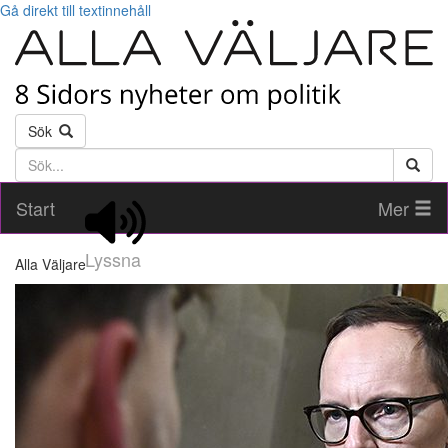
Gå direkt till textinnehåll
Sök
Söktext
Start
Mer
Lyssna
Alla Väljare