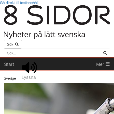
Gå direkt till textinnehåll
Sök
Söktext
Start
Mer
Lyssna
Sverige