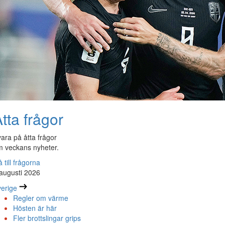
tta frågor
ara på åtta frågor
 veckans nyheter.
 till frågorna
augusti 2026
erige
Regler om värme
Hösten är här
Fler brottslingar grips