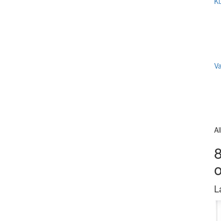
Ku
V
Al
8
L