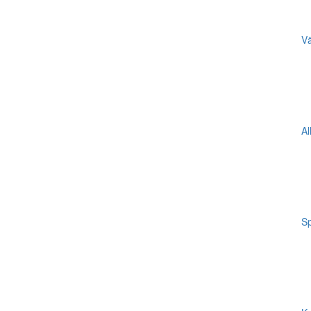
Vä
Al
Sp