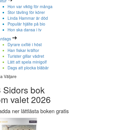
ltur
Hon var viktig för många
Stor tävling för körer
Linda Hammar är död
Populär hjälte på bio
Hon ska dansa i tv
ardags
Dyrare oxfilé i höst
Han fiskar kräftor
Turister gillar vädret
Lätt att spela minigolf
Dags att plocka blåbär
la Väljare
 Sidors bok
om valet 2026
adda ner lättlästa boken gratis