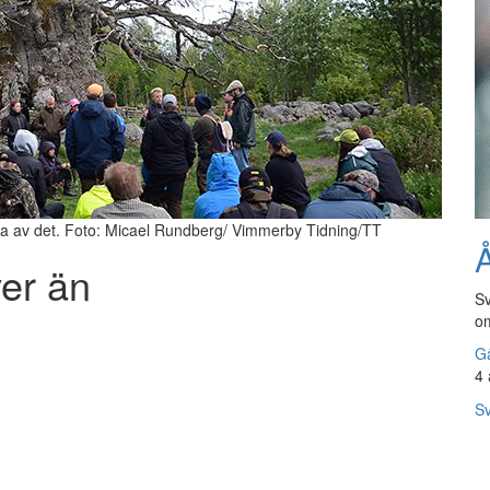
ada av det. Foto: Micael Rundberg/ Vimmerby Tidning/TT
Å
ver än
Sv
om
Gå
4 
Sv