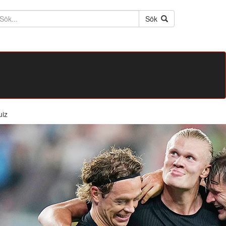
ktext
Sök
uiz