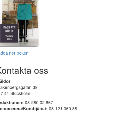
adda ner boken
Kontakta oss
Sidor
rakenbergsgatan 39
17 41 Stockholm
edaktionen:
08-580 02 867
renumerera/Kundtjänst:
08-121 060 38