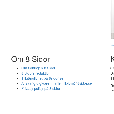
L
Om 8 Sidor
Om tidningen 8 Sidor
8 
8 Sidors redaktion
D
Tillgänglighet på 8sidor.se
1
Ansvarig utgivare:
marie.hillblom@8sidor.se
R
Privacy policy på 8 sidor
P