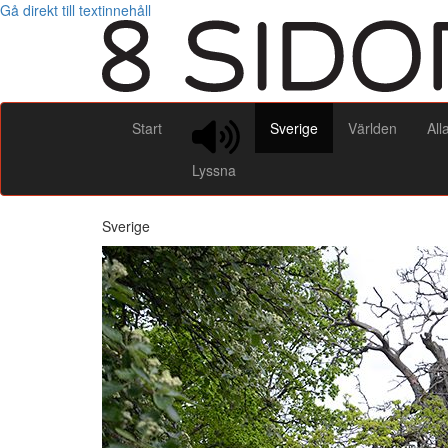
Gå direkt till textinnehåll
Start
Sverige
Världen
All
Lyssna
Sverige