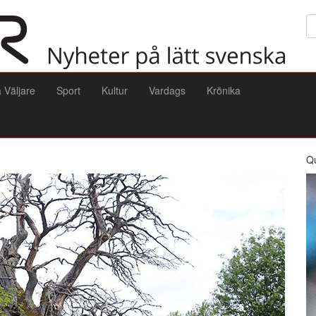
Sö
a Väljare
Sport
Kultur
Vardags
Krönika
Q