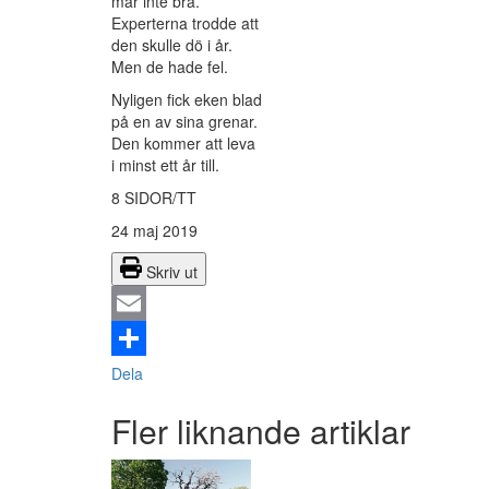
mår inte bra.
Experterna trodde att
den skulle dö i år.
Men de hade fel.
Nyligen fick eken blad
på en av sina grenar.
Den kommer att leva
i minst ett år till.
8 SIDOR/TT
24 maj 2019
Skriv ut
Email
Dela
Fler liknande artiklar