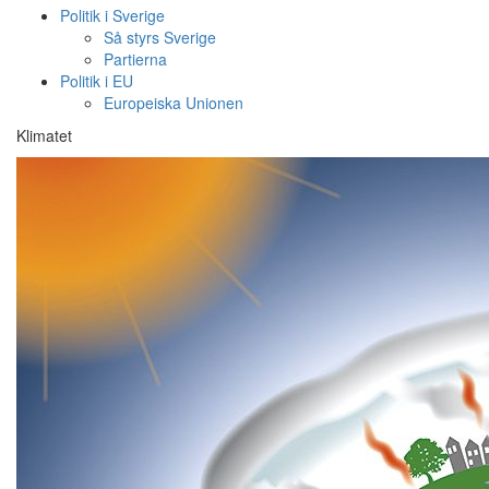
Politik i Sverige
Så styrs Sverige
Partierna
Politik i EU
Europeiska Unionen
Klimatet