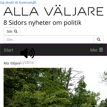
Gå direkt till textinnehåll
Sök
Söktext
Start
Mer
Lyssna
Alla Väljare