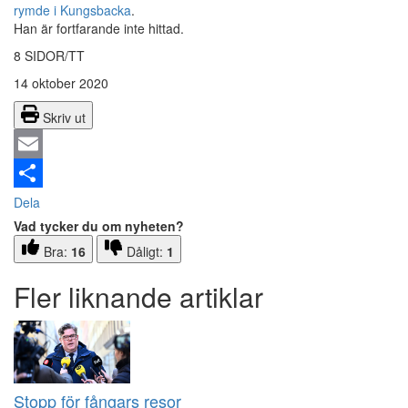
rymde i Kungsbacka
.
Han är fortfarande inte hittad.
8 SIDOR/TT
14 oktober 2020
Skriv ut
Email
Dela
Vad tycker du om nyheten?
Bra:
16
Dåligt:
1
Fler liknande artiklar
Stopp för fångars resor