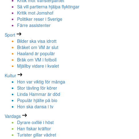
Kritik mot Vänsterpartiet
Så vill partierna hjälpa flyktingar
Kritik mot Jomshof
Politiker reser i Sverige
Färre assistenter
Sport
Bilder ska visa idrott
Bråket om VM är slut
Haaland är populär
Bråk om VM i fotboll
Mjällby vidare i kvalet
Kultur
Hon var viktig för många
Stor tävling för körer
Linda Hammar är död
Populär hjälte på bio
Hon ska dansa i tv
Vardags
Dyrare oxfilé i höst
Han fiskar kräftor
Turister gillar vädret