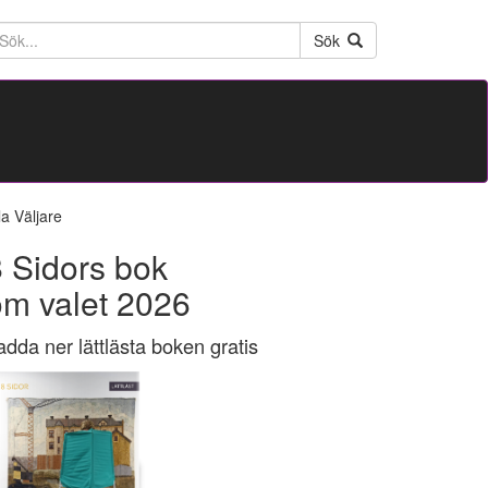
ktext
Sök
la Väljare
 Sidors bok
om valet 2026
adda ner lättlästa boken gratis