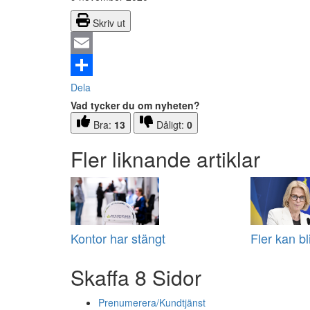
Skriv ut
Email
Dela
Vad tycker du om nyheten?
Bra:
13
Dåligt:
0
Fler liknande artiklar
Kontor har stängt
Fler kan bl
Skaffa 8 Sidor
Prenumerera/Kundtjänst