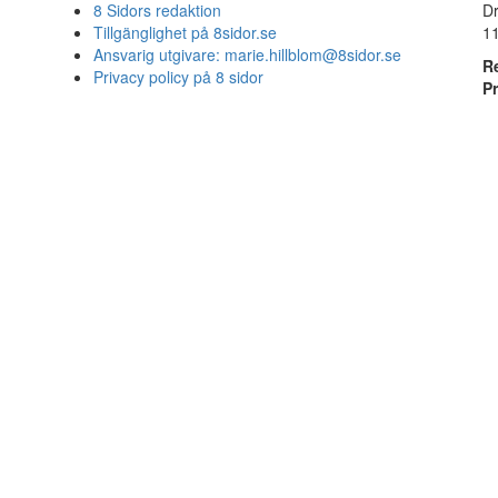
8 Sidors redaktion
D
Tillgänglighet på 8sidor.se
1
Ansvarig utgivare:
marie.hillblom@8sidor.se
R
Privacy policy på 8 sidor
P