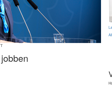
L
Al
TT
 jobben
V
Hä