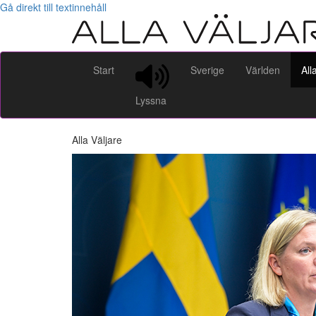
Gå direkt till textinnehåll
Start
Sverige
Världen
All
Lyssna
Alla Väljare