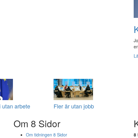
K
Jo
en
L
i utan arbete
Fler är utan jobb
Om 8 Sidor
Om tidningen 8 Sidor
8 