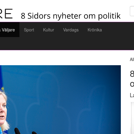
Sö
a Väljare
Sport
Kultur
Vardags
Krönika
Al
8
L