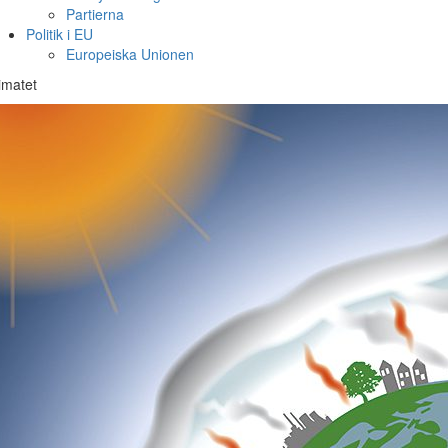
Partierna
Politik i EU
Europeiska Unionen
imatet