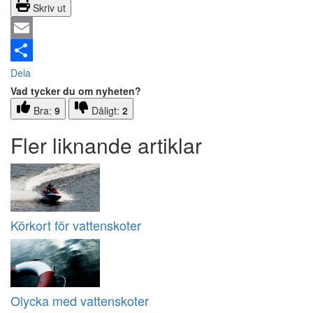
Skriv ut
Email
Dela
Vad tycker du om nyheten?
Bra:
9
Dåligt:
2
Fler liknande artiklar
Körkort för vattenskoter
Olycka med vattenskoter