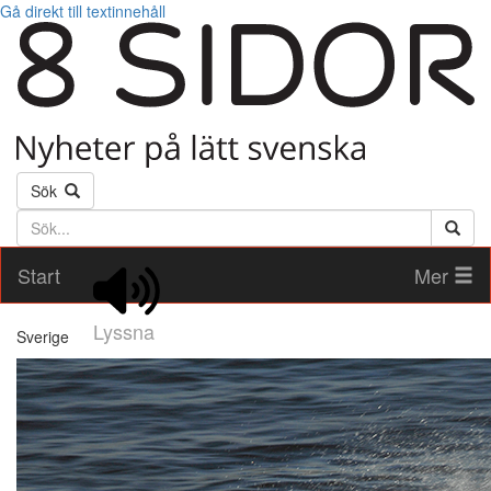
Gå direkt till textinnehåll
Sök
Söktext
Start
Mer
Lyssna
Sverige