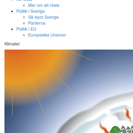
Mer om att rösta
Politik i Sverige
Så styrs Sverige
Partierna
Politik i EU
Europeiska Unionen
Klimatet