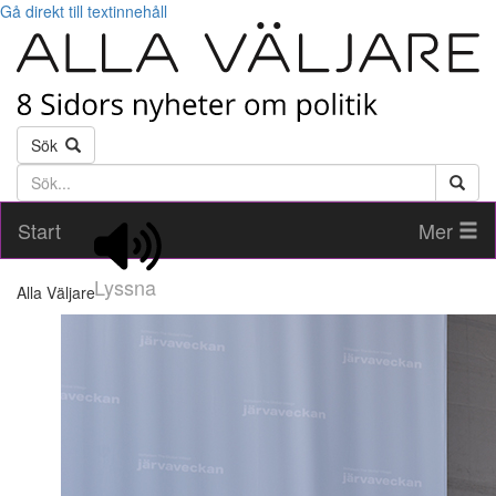
Gå direkt till textinnehåll
Sök
Söktext
Start
Mer
Lyssna
Alla Väljare