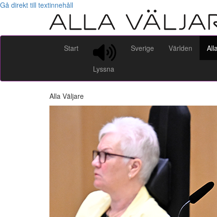
Gå direkt till textinnehåll
Start
Sverige
Världen
All
Lyssna
Alla Väljare