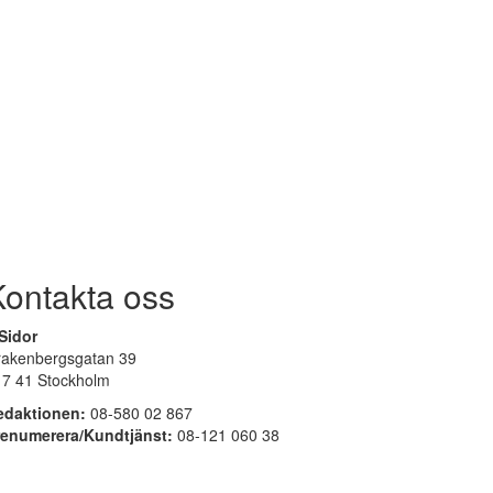
Kontakta oss
Sidor
rakenbergsgatan 39
17 41 Stockholm
edaktionen:
08-580 02 867
renumerera/Kundtjänst:
08-121 060 38