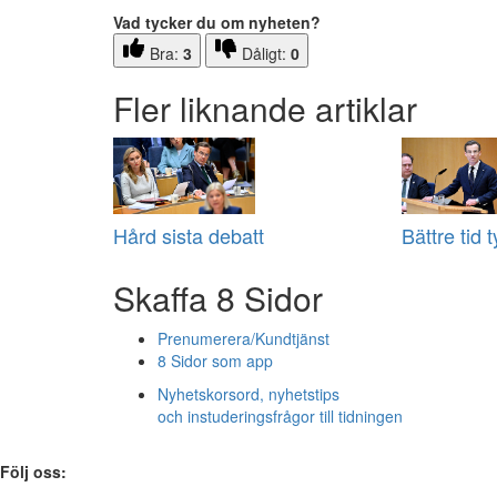
Vad tycker du om nyheten?
Bra:
3
Dåligt:
0
Fler liknande artiklar
Hård sista debatt
Bättre tid 
Skaffa 8 Sidor
Prenumerera/Kundtjänst
8 Sidor som app
Nyhetskorsord, nyhetstips
och instuderingsfrågor till tidningen
Följ oss: