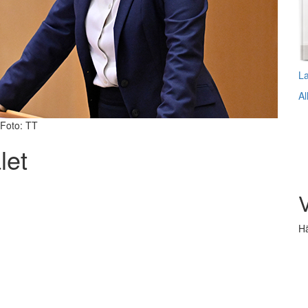
L
Al
 Foto: TT
let
V
Hä