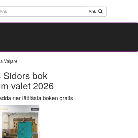
ktext
Sök
la Väljare
 Sidors bok
om valet 2026
adda ner lättlästa boken gratis