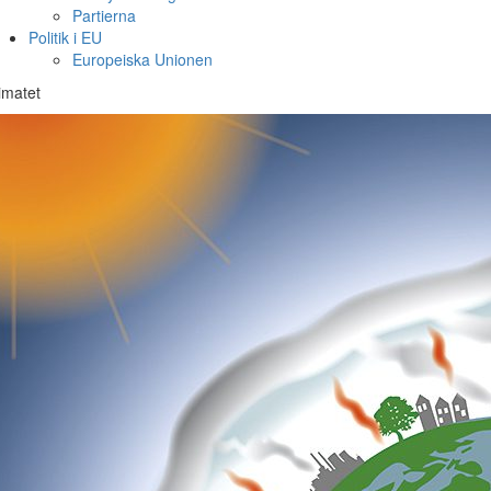
Partierna
Politik i EU
Europeiska Unionen
imatet