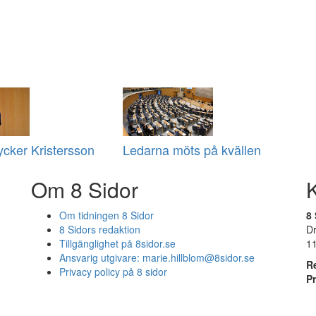
tycker Kristersson
Ledarna möts på kvällen
Om 8 Sidor
Om tidningen 8 Sidor
8 
8 Sidors redaktion
D
Tillgänglighet på 8sidor.se
1
Ansvarig utgivare:
marie.hillblom@8sidor.se
R
Privacy policy på 8 sidor
P