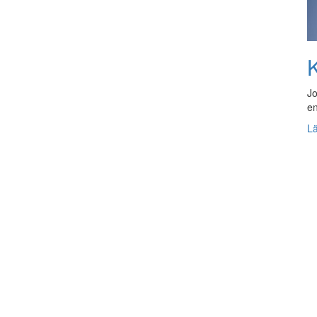
K
Jo
en
L