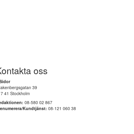
Kontakta oss
Sidor
rakenbergsgatan 39
17 41 Stockholm
edaktionen:
08-580 02 867
renumerera/Kundtjänst:
08-121 060 38