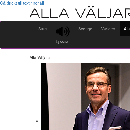
Gå direkt till textinnehåll
Start
Sverige
Världen
All
Lyssna
Alla Väljare