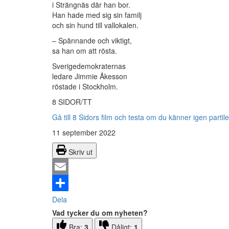
i Strängnäs där han bor.
Han hade med sig sin familj
och sin hund till vallokalen.
– Spännande och viktigt,
sa han om att rösta.
Sverigedemokraternas
ledare Jimmie Åkesson
röstade i Stockholm.
8 SIDOR/TT
Gå till 8 Sidors film och testa om du känner igen partil
11 september 2022
Skriv ut
Email
Dela
Vad tycker du om nyheten?
Bra:
3
Dåligt:
1