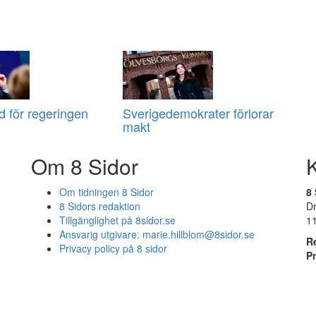
d för regeringen
Sverigedemokrater förlorar
makt
Om 8 Sidor
Om tidningen 8 Sidor
8 
8 Sidors redaktion
D
Tillgänglighet på 8sidor.se
1
Ansvarig utgivare:
marie.hillblom@8sidor.se
R
Privacy policy på 8 sidor
P