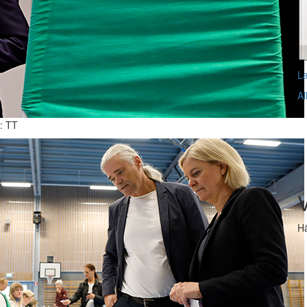
L
Al
o: TT
V
Hä