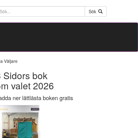
ktext
Sök
la Väljare
 Sidors bok
om valet 2026
adda ner lättlästa boken gratis