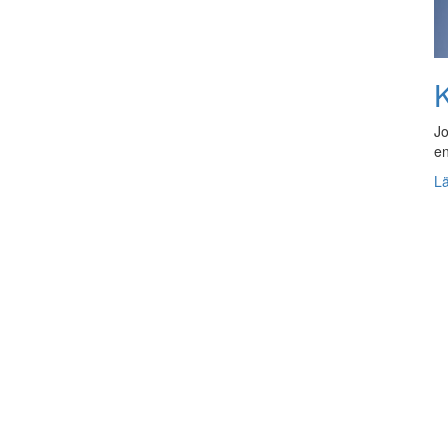
K
Jo
en
L