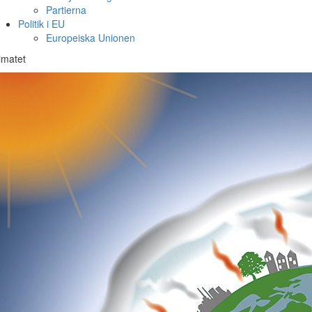
Partierna
Politik i EU
Europeiska Unionen
imatet