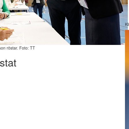
Kl
n röstar. Foto: TT
stat