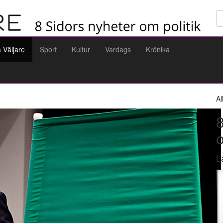
Sö
a Väljare
Sport
Kultur
Vardags
Krönika
Al
8
L