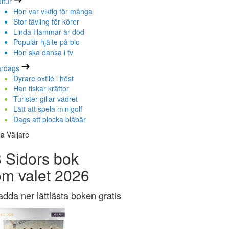
ltur
Hon var viktig för många
Stor tävling för körer
Linda Hammar är död
Populär hjälte på bio
Hon ska dansa i tv
ardags
Dyrare oxfilé i höst
Han fiskar kräftor
Turister gillar vädret
Lätt att spela minigolf
Dags att plocka blåbär
la Väljare
 Sidors bok
om valet 2026
adda ner lättlästa boken gratis