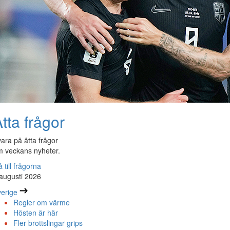
tta frågor
ara på åtta frågor
 veckans nyheter.
 till frågorna
augusti 2026
erige
Regler om värme
Hösten är här
Fler brottslingar grips