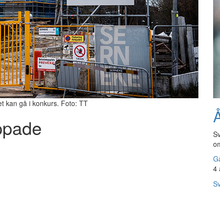
t kan gå i konkurs. Foto: TT
Å
ppade
Sv
om
Gå
4 
Sv