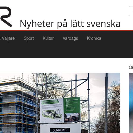
Sö
a Väljare
Sport
Kultur
Vardags
Krönika
Q