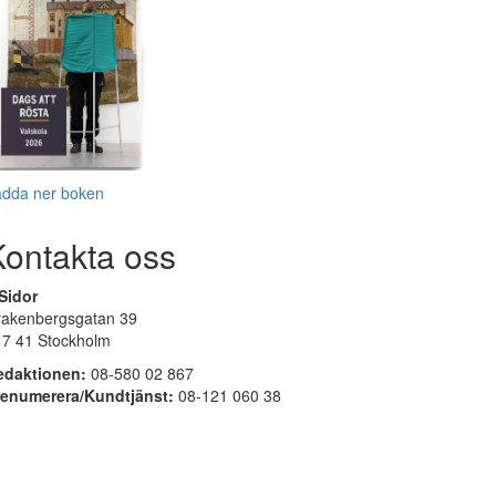
adda ner boken
Kontakta oss
Sidor
rakenbergsgatan 39
17 41 Stockholm
edaktionen:
08-580 02 867
renumerera/Kundtjänst:
08-121 060 38