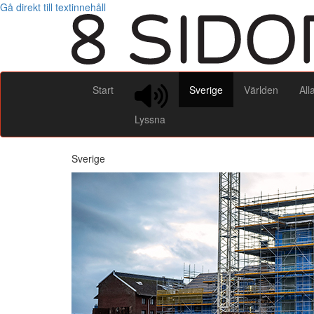
Gå direkt till textinnehåll
Start
Sverige
Världen
All
Lyssna
Sverige