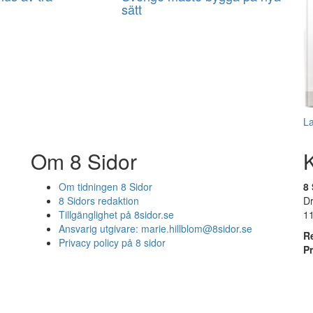
sätt
L
Om 8 Sidor
Om tidningen 8 Sidor
8 
8 Sidors redaktion
D
Tillgänglighet på 8sidor.se
1
Ansvarig utgivare:
marie.hillblom@8sidor.se
R
Privacy policy på 8 sidor
P