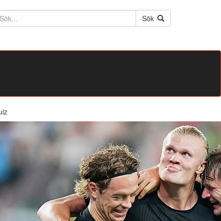
ktext
Sök
uiz