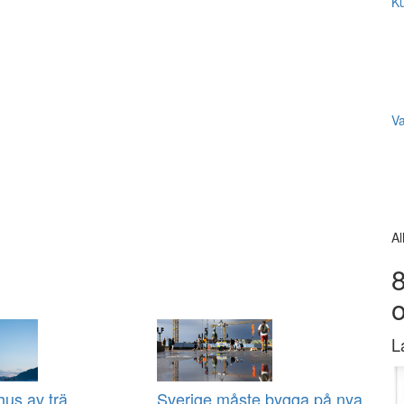
Ku
V
Al
8
L
us av trä
Sverige måste bygga på nya