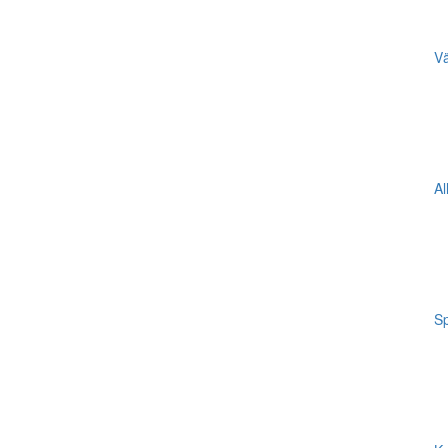
Vä
Al
Sp