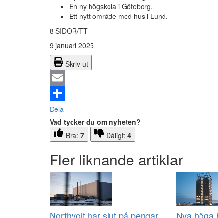
En ny högskola i Göteborg.
Ett nytt område med hus i Lund.
8 SIDOR/TT
9 januari 2025
Skriv ut
Email
Dela
Vad tycker du om nyheten?
Bra:
7
Dåligt:
4
Fler liknande artiklar
Northvolt har slut på pengar
Nya höga h